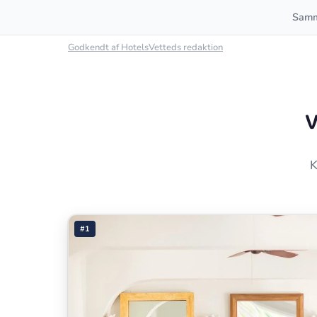
Samm
Godkendt af HotelsVetteds redaktion
V
K
#1