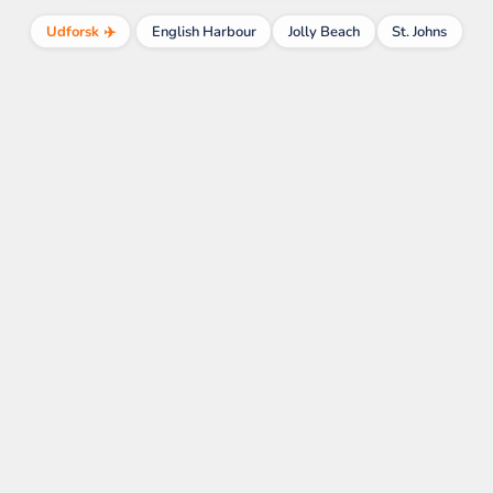
Udforsk ✈️
English Harbour
Jolly Beach
St. Johns