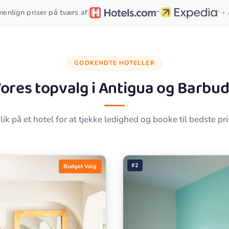
·
·
|
enlign priser på tværs af
+ 
GODKENDTE HOTELLER
ores topvalg i
Antigua og Barbu
lik på et hotel for at tjekke ledighed og booke til bedste pri
#2
Budget Valg