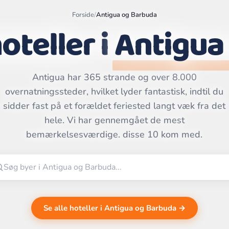
Forside
/
Antigua og Barbuda
oteller i
Antigua
Antigua har 365 strande og over 8.000
overnatningssteder, hvilket lyder fantastisk, indtil du
Leaflet
|
©
OpenStreetMap
sidder fast på et forældet feriested langt væk fra det
contributors | ©
CARTO
hele. Vi har gennemgået de mest
bemærkelsesværdige. disse 10 kom med.
Se alle hoteller i Antigua og Barbuda →