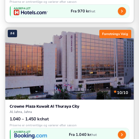
Priserne er omtrentlige og varierer efter sæson
ANBEFALET
Fra 970 kr
/nat
#4
Forretnings Valg
10/10
Crowne Plaza Kuwait Al Thuraya City
Al Jahra, Jahra
1.040 – 1.450 kr/nat
Priserne er omtrentlige og varierer efter sæson
ANBEFALET
Fra 1.040 kr
/nat