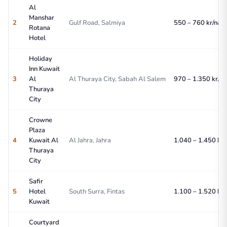
Al
Manshar
2
Gulf Road, Salmiya
550 – 760 kr/nat
Rotana
Hotel
Holiday
Inn Kuwait
3
Al
Al Thuraya City, Sabah Al Salem
970 – 1.350 kr/na
Thuraya
City
Crowne
Plaza
4
Kuwait Al
Al Jahra, Jahra
1.040 – 1.450 kr/
Thuraya
City
Safir
5
Hotel
South Surra, Fintas
1.100 – 1.520 kr/
Kuwait
Courtyard