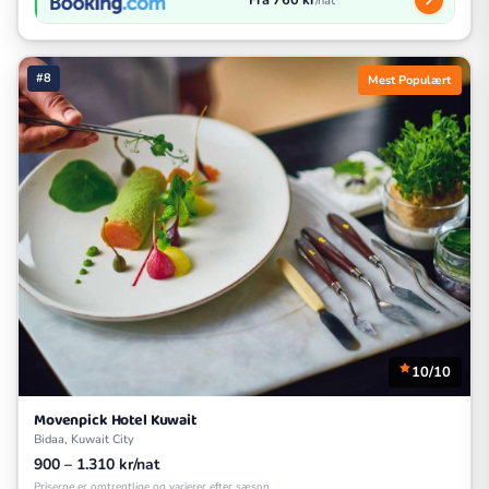
Fra 760 kr
/nat
#8
Mest Populært
10/10
Movenpick Hotel Kuwait
Bidaa, Kuwait City
900 – 1.310 kr/nat
Priserne er omtrentlige og varierer efter sæson