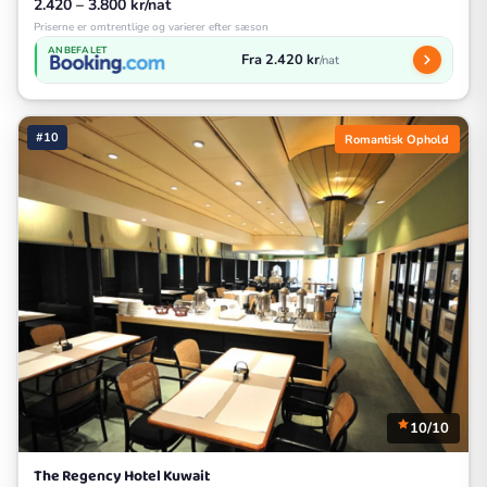
2.420 – 3.800 kr/nat
Priserne er omtrentlige og varierer efter sæson
ANBEFALET
Fra 2.420 kr
/nat
#10
Romantisk Ophold
10/10
The Regency Hotel Kuwait