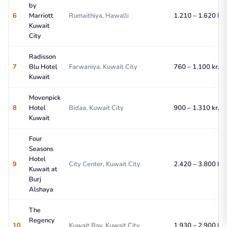
by
6
Marriott
Rumaithiya, Hawalli
1.210 – 1.620 kr/
Kuwait
City
Radisson
7
Blu Hotel
Farwaniya, Kuwait City
760 – 1.100 kr/na
Kuwait
Movenpick
8
Hotel
Bidaa, Kuwait City
900 – 1.310 kr/na
Kuwait
Four
Seasons
Hotel
9
City Center, Kuwait City
2.420 – 3.800 kr/
Kuwait at
Burj
Alshaya
The
Regency
10
Kuwait Bay, Kuwait City
1.930 – 2.900 kr/