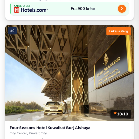
ANBEFALET
Fra 900 kr
/nat
#9
Luksus Valg
10/10
Four Seasons Hotel Kuwait at Burj Alshaya
City Center, Kuwait City