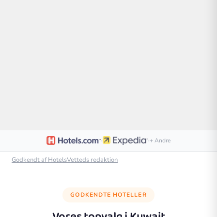
·
·
+ Andre
Godkendt af HotelsVetteds redaktion
GODKENDTE HOTELLER
Vores topvalg i
Kuwait