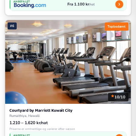
ANBEFALET
Fra 1.100 kr
/nat
#6
Topbedømt
10/10
Courtyard by Marriott Kuwait City
Rumaithiya, Hawalli
1.210 – 1.620 kr/nat
Priserne er omtrentlige og varierer efter sæson
ANBEFALET