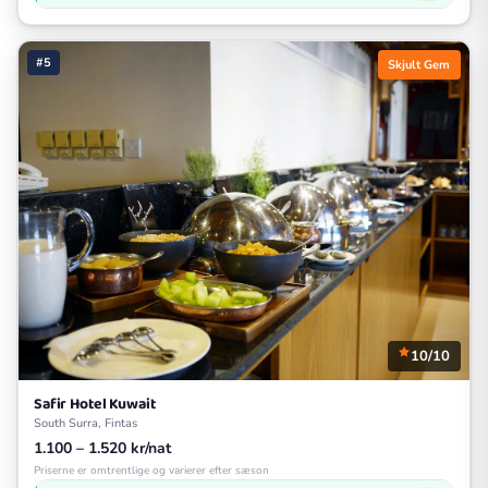
#5
Skjult Gem
10/10
Safir Hotel Kuwait
South Surra, Fintas
1.100 – 1.520 kr/nat
Priserne er omtrentlige og varierer efter sæson