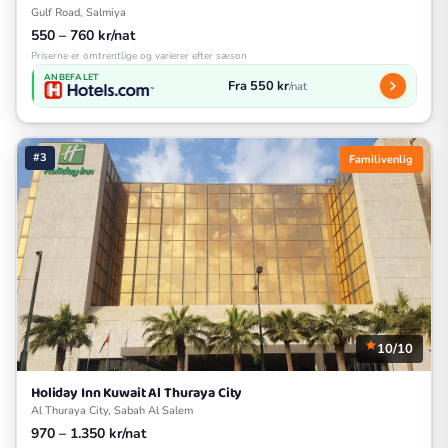
Gulf Road, Salmiya
550 – 760 kr/nat
Priserne er omtrentlige og varierer efter sæson
ANBEFALET
Fra 550 kr
/nat
#3
Familivenlig
10/10
Holiday Inn Kuwait Al Thuraya City
Al Thuraya City, Sabah Al Salem
970 – 1.350 kr/nat