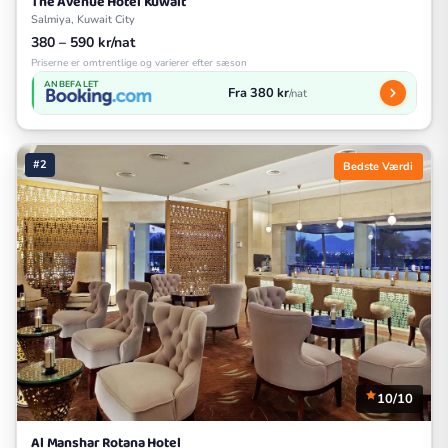
The Avenue Hotel Kuwait
Salmiya, Kuwait City
380 – 590 kr/nat
Priserne er omtrentlige og varierer efter sæson
ANBEFALET
Fra 380 kr
/nat
#2
Bedste Værdi
10/10
Al Manshar Rotana Hotel