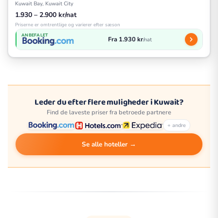
Kuwait Bay, Kuwait City
1.930 – 2.900 kr/nat
Priserne er omtrentlige og varierer efter sæson
ANBEFALET
Fra 1.930 kr
/nat
Leder du efter flere muligheder i Kuwait?
Find de laveste priser fra betroede partnere
+ andre
Se alle hoteller →