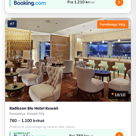
Fra 1.210 kr
/nat
#7
Forretnings Valg
10/10
Radisson Blu Hotel Kuwait
Farwaniya, Kuwait City
760 – 1.100 kr/nat
Priserne er omtrentlige og varierer efter sæson
ANBEFALET