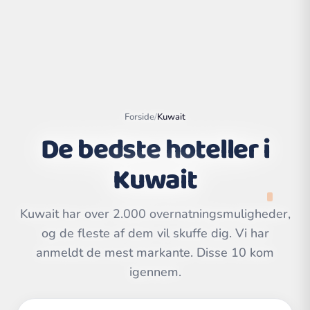
Forside
/
Kuwait
De bedste hoteller i
Kuwait
Kuwait har over 2.000 overnatningsmuligheder,
Leaflet
|
©
og de fleste af dem vil skuffe dig. Vi har
OpenStreetMap
contributors | ©
CARTO
anmeldt de mest markante. Disse 10 kom
igennem.