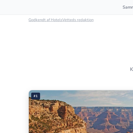
Samm
Godkendt af HotelsVetteds redaktion
K
#1