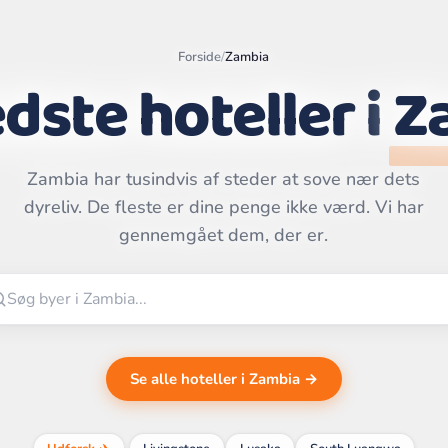
Forside
/
Zambia
dste hoteller i
Z
Zambia har tusindvis af steder at sove nær dets
Leaflet
|
©
OpenStreetMap
dyreliv. De fleste er dine penge ikke værd. Vi har
contributors | ©
CARTO
gennemgået dem, der er.
Se alle hoteller i Zambia →