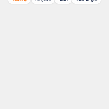
Udforsk ✈️
Livingstone
Lusaka
South Luangwa