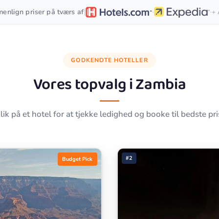
·
·
|
enlign priser på tværs af
+ 
GODKENDTE HOTELLER
Vores topvalg i
Zambia
lik på et hotel for at tjekke ledighed og booke til bedste pri
#2
Budget Pick