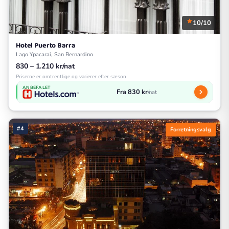
10/10
Hotel Puerto Barra
Lago Ypacarai, San Bernardino
830 – 1.210 kr/nat
Priserne er omtrentlige og varierer efter sæson
ANBEFALET
Fra 830 kr
/nat
#4
Forretningsvalg