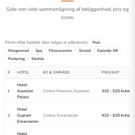
Side-om-side sammenligning af beliggenhed, pris og
score.
Filtrer efter facilitet (alle valgte er påkrævet):
Pool
Morgenmad
Spa
Fitnesscenter
Strand
Kæledyr OK
Parkering
Shuttle
#
HOTEL
BY & OMRÅDE
PRIS/NAT
Hotel
1
Asuncion
Centro Historico, Asuncion
310 – 520 kr/nat
Palace
Hotel
2
Guarani
Centro, Encarnacion
410 – 620 kr/nat
Encarnacion
Hotel