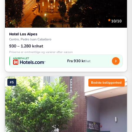
10/10
Hotel Los Alpes
Centro, Pedro Juan Caballero
930 – 1.280 kr/nat
Priserne er omtrentlige og varierer efter sæson
ANBEFALET
Fra 930 kr
/nat
#5
Bedste beliggenhed