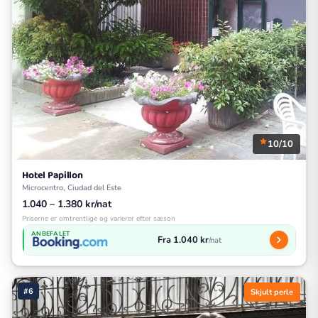
10/10
Hotel Papillon
Microcentro, Ciudad del Este
1.040 – 1.380 kr/nat
Priserne er omtrentlige og varierer efter sæson
ANBEFALET
Fra 1.040 kr
/nat
#6
Skjult perle