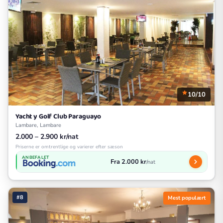
10/10
Yacht y Golf Club Paraguayo
Lambare, Lambare
2.000 – 2.900 kr/nat
Priserne er omtrentlige og varierer efter sæson
ANBEFALET
Fra 2.000 kr
/nat
#8
Mest populært