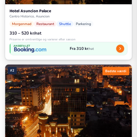
Hotel Asuncion Palace
Centro Historico, Asuncion
Morgenmad
Restaurant
Shuttle
Parkering
310 – 520 kr/nat
Priserne er omtrentlige og varierer efter sæson
ANBEFALET
Fra 310 kr
/nat
#2
Bedste værdi