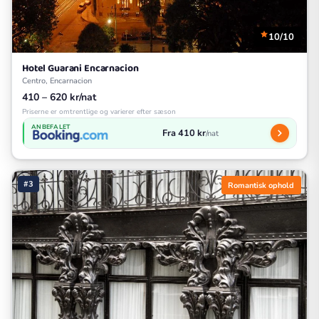
10/10
Hotel Guarani Encarnacion
Centro, Encarnacion
410 – 620 kr/nat
Priserne er omtrentlige og varierer efter sæson
ANBEFALET
Fra 410 kr
/nat
#3
Romantisk ophold