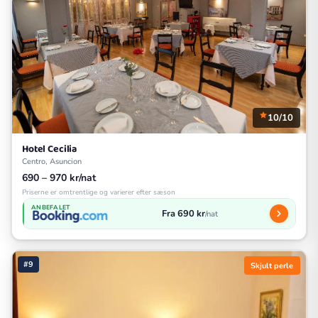
10/10
Hotel Cecilia
Centro, Asuncion
690 – 970 kr/nat
Priserne er omtrentlige og varierer efter sæson
ANBEFALET
Fra 690 kr
/nat
#9
Skjult perle