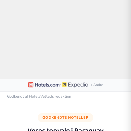
·
·
+ Andre
Godkendt af HotelsVetteds redaktion
GODKENDTE HOTELLER
Vores topvalg i
Paraguay