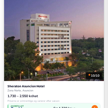
10/10
Sheraton Asuncion Hotel
Zona Norte, Asuncion
1.730 – 2.550 kr/nat
Priserne er omtrentlige og varierer efter sæson
ANBEFALET