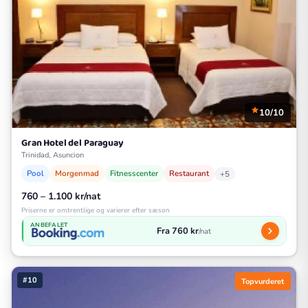
10/10
Gran Hotel del Paraguay
Trinidad, Asuncion
Pool
Morgenmad
Fitnesscenter
Restaurant
+5
760 – 1.100 kr/nat
Priserne er omtrentlige og varierer efter sæson
ANBEFALET
Fra 760 kr
/nat
#10
Topvurderet