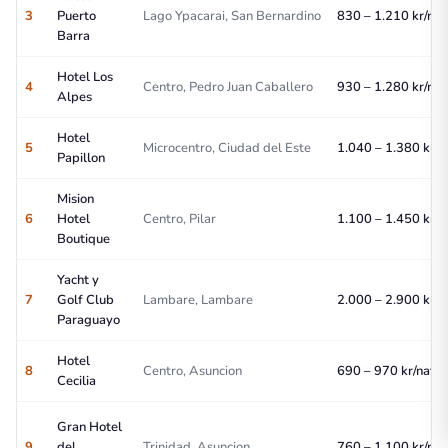
3
Puerto
Lago Ypacarai, San Bernardino
830 – 1.210 kr/nat
Barra
Hotel Los
4
Centro, Pedro Juan Caballero
930 – 1.280 kr/nat
Alpes
Hotel
5
Microcentro, Ciudad del Este
1.040 – 1.380 kr/n
Papillon
Mision
6
Hotel
Centro, Pilar
1.100 – 1.450 kr/n
Boutique
Yacht y
7
Golf Club
Lambare, Lambare
2.000 – 2.900 kr/n
Paraguayo
Hotel
8
Centro, Asuncion
690 – 970 kr/nat
Cecilia
Gran Hotel
9
del
Trinidad, Asuncion
760 – 1.100 kr/nat