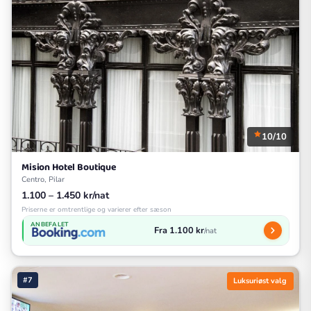
10/10
Mision Hotel Boutique
Centro, Pilar
1.100 – 1.450 kr/nat
Priserne er omtrentlige og varierer efter sæson
ANBEFALET
Fra 1.100 kr
/nat
#7
Luksuriøst valg