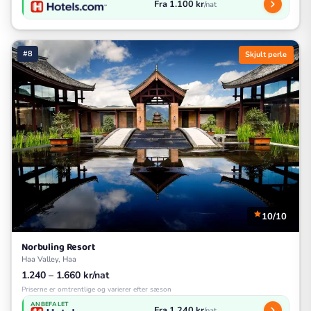
Fra 1.100 kr
/nat
#8
Skjult perle
10/10
Norbuling Resort
Haa Valley, Haa
1.240 – 1.660 kr/nat
Priserne er omtrentlige og varierer efter sæson
ANBEFALET
Fra 1.240 kr
/nat