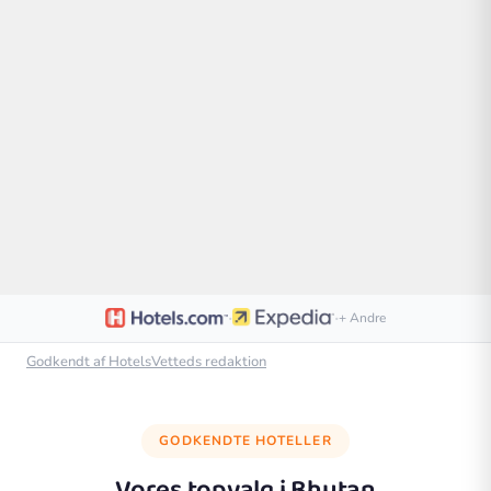
·
·
+ Andre
Godkendt af HotelsVetteds redaktion
GODKENDTE HOTELLER
Vores topvalg i
Bhutan