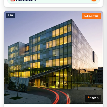
#10
Luksus valg
10/10