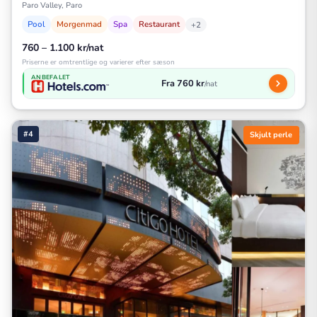
Paro Valley, Paro
Pool
Morgenmad
Spa
Restaurant
+2
760 – 1.100 kr/nat
Priserne er omtrentlige og varierer efter sæson
ANBEFALET
Fra 760 kr
/nat
#4
Skjult perle