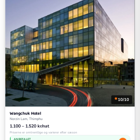
10/10
Wangchuk Hotel
Norzin Lam, Thimphu
1.100 – 1.520 kr/nat
Priserne er omtrentlige og varierer efter sæson
ANBEFALET