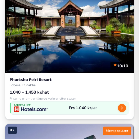
10/10
Phuntsho Pelri Resort
Lobesa, Punakha
1.040 – 1.450 kr/nat
Priserne er omtrentlige og varierer efter sæson
ANBEFALET
Fra 1.040 kr
/nat
#7
Mest populær