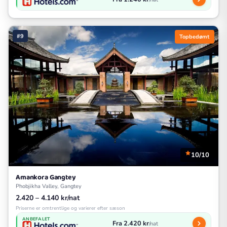
#9
Topbedømt
10/10
Amankora Gangtey
Phobjikha Valley, Gangtey
2.420 – 4.140 kr/nat
Priserne er omtrentlige og varierer efter sæson
ANBEFALET
Fra 2.420 kr
/nat