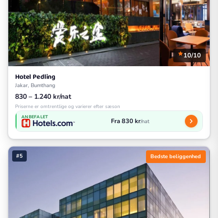
10/10
Hotel Pedling
Jakar, Bumthang
830 – 1.240 kr/nat
Priserne er omtrentlige og varierer efter sæson
ANBEFALET
Fra 830 kr
/nat
#5
Bedste beliggenhed