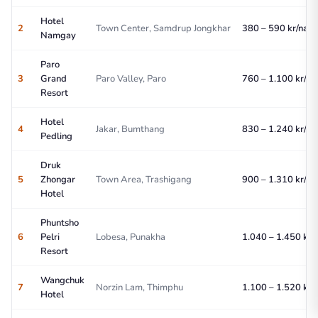
Hotel
2
Town Center, Samdrup Jongkhar
380 – 590 kr/nat
Namgay
Paro
3
Grand
Paro Valley, Paro
760 – 1.100 kr/na
Resort
Hotel
4
Jakar, Bumthang
830 – 1.240 kr/na
Pedling
Druk
5
Zhongar
Town Area, Trashigang
900 – 1.310 kr/na
Hotel
Phuntsho
6
Pelri
Lobesa, Punakha
1.040 – 1.450 kr/
Resort
Wangchuk
7
Norzin Lam, Thimphu
1.100 – 1.520 kr/
Hotel