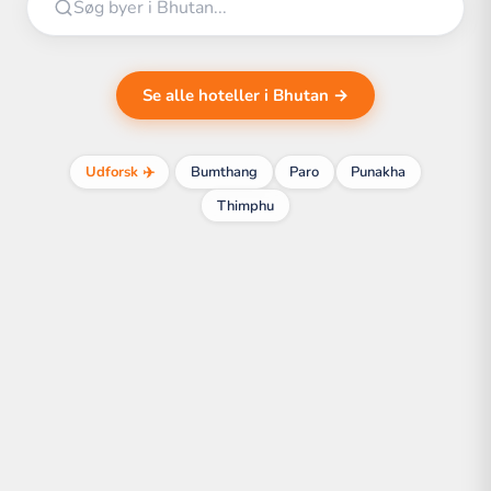
Se alle hoteller i Bhutan →
Udforsk ✈️
Bumthang
Paro
Punakha
Thimphu