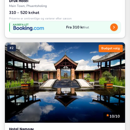
Druk Hotel
Main Town, Phuentsholing
310 – 520 kr/nat
Priserne er omtrentlige og varierer efter sæson
ANBEFALET
Fra 310 kr
/nat
#2
Budget valg
10/10
Hotel Namgay