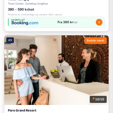
Town Center, Samdrup Jongkhar
380 – 590 kr/nat
Priserne er omtrentlige og varierer efter sæson
ANBEFALET
Fra 380 kr
/nat
#3
Bedste værdi
10/10
Paro Grand Resort