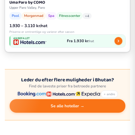
Uma Paro by COMO
Upper Paro Valley, Paro
Pool
Morgenmad
Spa
Fitnesscenter
+4
1.930 – 3.110 kr/nat
Priserne er omtrentlige og varierer efter sæson
ANBEFALET
Fra 1.930 kr
/nat
Leder du efter flere muligheder i Bhutan?
Find de laveste priser fra betroede partnere
+ andre
Se alle hoteller →