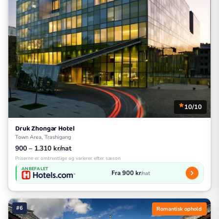
10/10
Druk Zhongar Hotel
Town Area, Trashigang
900 – 1.310 kr/nat
Priserne er omtrentlige og varierer efter sæson
ANBEFALET
Fra 900 kr
/nat
#6
Romantisk ophold