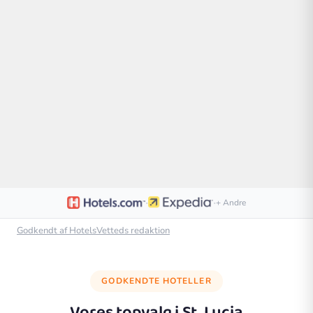
·
·
+ Andre
Godkendt af HotelsVetteds redaktion
GODKENDTE HOTELLER
Vores topvalg i
St. Lucia