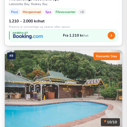
Labrelotte Bay, Rodney Bay
Pool
Morgenmad
Spa
Fitnesscenter
+6
1.210 – 2.000 kr/nat
Priserne er omtrentlige og varierer efter sæson
ANBEFALET
Fra 1.210 kr
/nat
#8
Romantic Stay
10/10