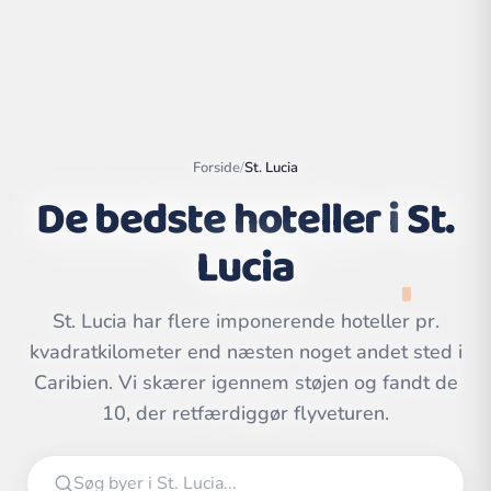
Forside
/
St. Lucia
De bedste hoteller i
St.
Lucia
St. Lucia har flere imponerende hoteller pr.
kvadratkilometer end næsten noget andet sted i
Leaflet
|
©
OpenStreetMap
contributors | ©
Caribien. Vi skærer igennem støjen og fandt de
CARTO
10, der retfærdiggør flyveturen.