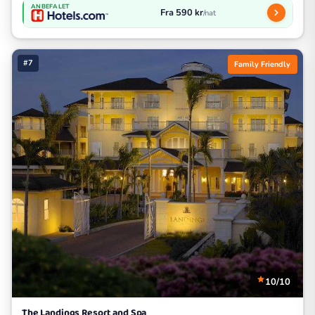
ANBEFALET
Fra 590 kr
/nat
#7
Family Friendly
10/10
The Landings Resort and Spa