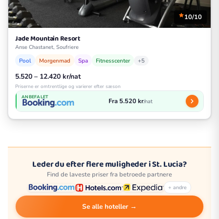
10/10
Jade Mountain Resort
Anse Chastanet, Soufriere
Pool
Morgenmad
Spa
Fitnesscenter
+5
5.520 – 12.420 kr/nat
Priserne er omtrentlige og varierer efter sæson
ANBEFALET
Fra 5.520 kr
/nat
Leder du efter flere muligheder i St. Lucia?
Find de laveste priser fra betroede partnere
+ andre
Se alle hoteller →