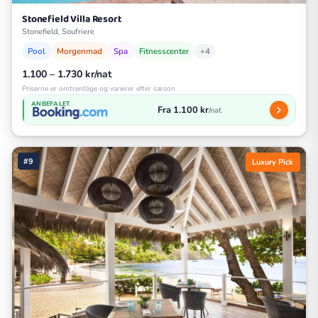
Stonefield Villa Resort
Stonefield, Soufriere
Pool
Morgenmad
Spa
Fitnesscenter
+4
1.100 – 1.730 kr/nat
Priserne er omtrentlige og varierer efter sæson
ANBEFALET
Fra 1.100 kr
/nat
#9
Luxury Pick