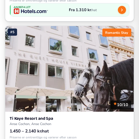
Priserne er omtrentlige og varierer efter sæson
ANBEFALET
Fra 1.310 kr
/nat
#5
Romantic Stay
10/10
Ti Kaye Resort and Spa
Anse Cochon, Anse Cochon
1.450 – 2.140 kr/nat
Priserne er omtrentlige og varierer efter sæson