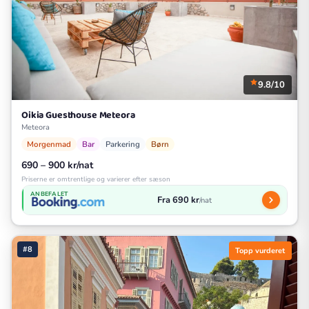
9.8/10
Oikia Guesthouse Meteora
Meteora
Morgenmad
Bar
Parkering
Børn
690 – 900 kr/nat
Priserne er omtrentlige og varierer efter sæson
ANBEFALET
Fra 690 kr
/nat
#8
Topp vurderet