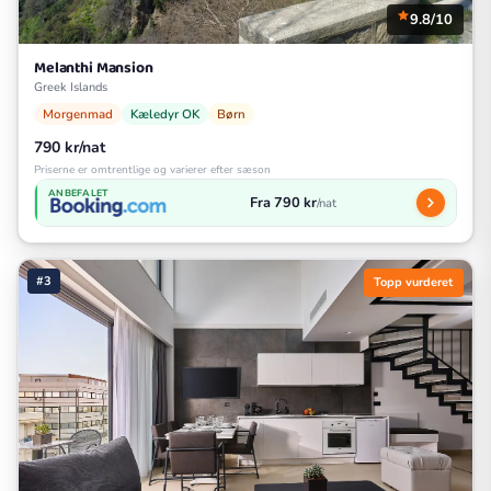
9.8/10
Melanthi Mansion
Greek Islands
Morgenmad
Kæledyr OK
Børn
790 kr/nat
Priserne er omtrentlige og varierer efter sæson
ANBEFALET
Fra 790 kr
/nat
#3
Topp vurderet