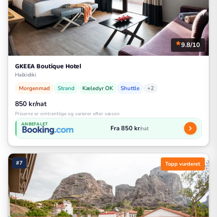
9.8/10
GKEEA Boutique Hotel
Halkidiki
Morgenmad
Strand
Kæledyr OK
Shuttle
+2
850 kr/nat
Priserne er omtrentlige og varierer efter sæson
ANBEFALET
Fra 850 kr
/nat
#7
Topp vurderet