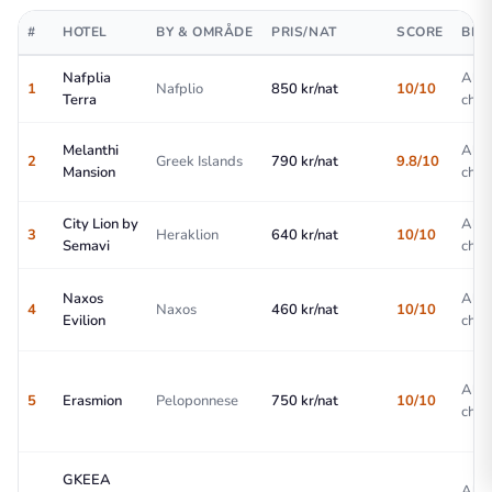
#
HOTEL
BY & OMRÅDE
PRIS/NAT
SCORE
BES
Nafplia
All-
1
Nafplio
850 kr/nat
10/10
Terra
choi
Melanthi
All-
2
Greek Islands
790 kr/nat
9.8/10
Mansion
choi
City Lion by
All-
3
Heraklion
640 kr/nat
10/10
Semavi
choi
Naxos
All-
4
Naxos
460 kr/nat
10/10
Evilion
choi
All-
5
Erasmion
Peloponnese
750 kr/nat
10/10
choi
GKEEA
All-