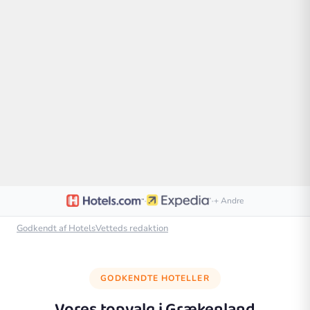
·
·
+ Andre
Godkendt af HotelsVetteds redaktion
GODKENDTE HOTELLER
Vores topvalg i
Grækenland