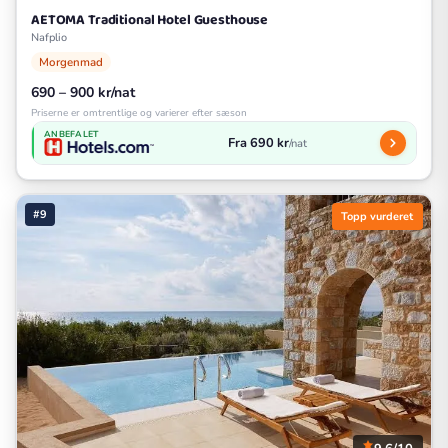
AETOMA Traditional Hotel Guesthouse
Nafplio
Morgenmad
690 – 900 kr/nat
Priserne er omtrentlige og varierer efter sæson
ANBEFALET
Fra 690 kr
/nat
#9
Topp vurderet