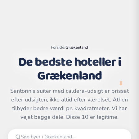
Forside
/
Grækenland
De bedste hoteller i
Grækenland
Santorinis suiter med caldera-udsigt er prissat
efter udsigten, ikke altid efter værelset. Athen
Leaflet
|
©
OpenStreetMap
contributors | ©
tilbyder bedre værdi pr. kvadratmeter. Vi har
CARTO
vejet begge dele. Disse 10 er legitime.