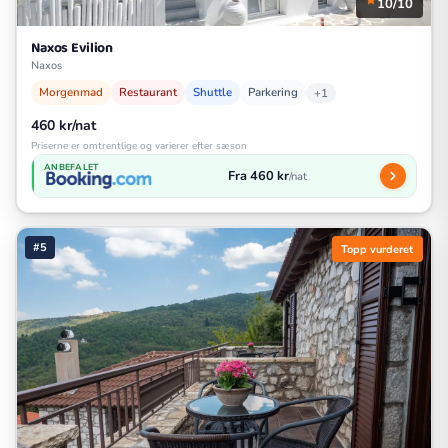
10/10
Naxos Evilion
Naxos
Morgenmad
Restaurant
Shuttle
Parkering
+1
460 kr/nat
Priserne er omtrentlige og varierer efter sæson
ANBEFALET
Fra 460 kr
/nat
#5
Topp vurderet