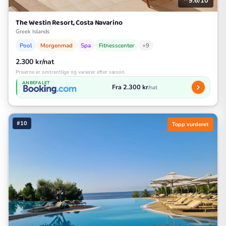
9.6/10
The Westin Resort, Costa Navarino
Greek Islands
Pool
Morgenmad
Spa
Fitnesscenter
+9
2.300 kr/nat
Priserne er omtrentlige og varierer efter sæson
ANBEFALET
Fra 2.300 kr
/nat
#10
Topp vurderet