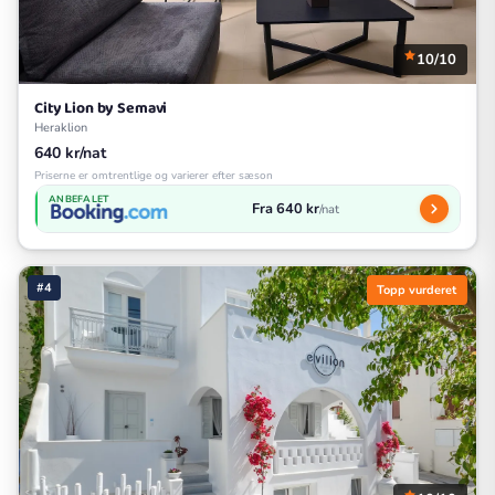
10/10
City Lion by Semavi
Heraklion
640 kr/nat
Priserne er omtrentlige og varierer efter sæson
ANBEFALET
Fra 640 kr
/nat
#4
Topp vurderet