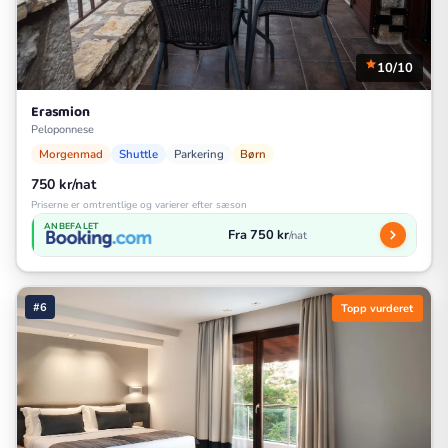
10/10
Erasmion
Peloponnese
Morgenmad
Shuttle
Parkering
Børn
750 kr/nat
Priserne er omtrentlige og varierer efter sæson
ANBEFALET
Fra 750 kr
/nat
#6
Topp vurderet