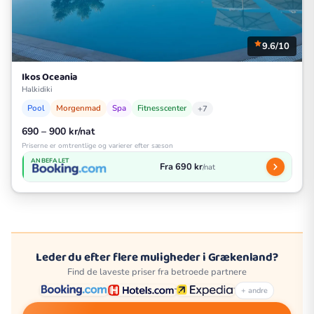
9.6/10
Ikos Oceania
Halkidiki
Pool
Morgenmad
Spa
Fitnesscenter
+7
690 – 900 kr/nat
Priserne er omtrentlige og varierer efter sæson
ANBEFALET
Fra 690 kr
/nat
Leder du efter flere muligheder i Grækenland?
Find de laveste priser fra betroede partnere
+ andre