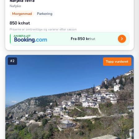
Nafplia Terra
Nafplio
Morgenmad
Parkering
850 kr/nat
Priserne er omtrentlige og varierer efter sæson
ANBEFALET
Fra 850 kr
/nat
#2
Topp vurderet