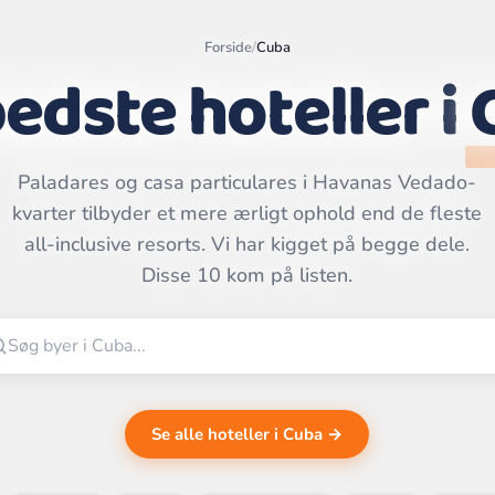
Forside
/
Cuba
edste hoteller i
Paladares og casa particulares i Havanas Vedado-
Leaflet
|
©
kvarter tilbyder et mere ærligt ophold end de fleste
OpenStreetMap
contributors | ©
all-inclusive resorts. Vi har kigget på begge dele.
CARTO
Disse 10 kom på listen.
Se alle hoteller i Cuba →