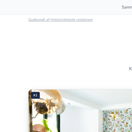
Samm
Godkendt af HotelsVetteds redaktion
K
#1