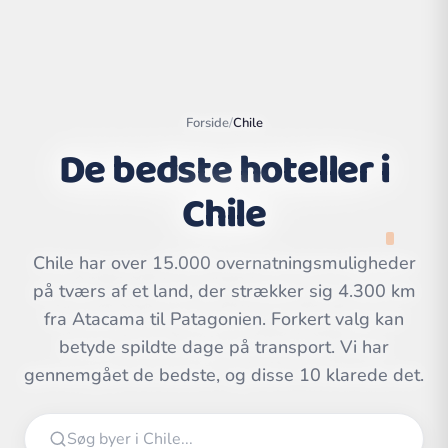
Forside
/
Chile
De bedste hoteller i
Chile
Chile har over 15.000 overnatningsmuligheder
på tværs af et land, der strækker sig 4.300 km
fra Atacama til Patagonien. Forkert valg kan
Leaflet
|
©
OpenStreetMap
betyde spildte dage på transport. Vi har
contributors | ©
CARTO
gennemgået de bedste, og disse 10 klarede det.