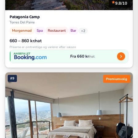
9.8/10
Patagonia Camp
Torres Del Paine
Morgenmad
Spa
Restaurant
Bar
+2
660 – 860 kr/nat
Priserne er omtrentlige og varierer efter sæson
ANBEFALET
Fra 660 kr
/nat
#9
Premiumvalg