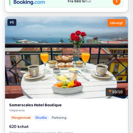
Fra 660 kr
/nat
#5
Udvalgt
10/10
Somerscales Hotel Boutique
Valparaiso
Morgenmad
Shuttle
Parkering
620 kr/nat
Priserne er omtrentlige og varierer efter sæson