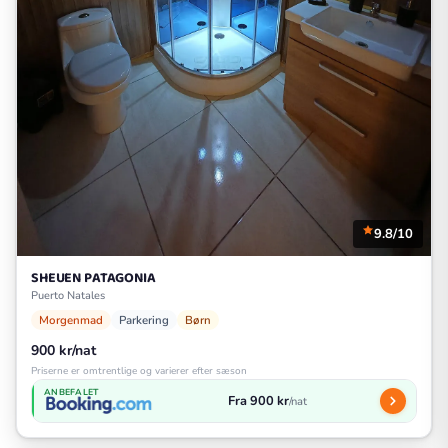
9.8/10
SHEUEN PATAGONIA
Puerto Natales
Morgenmad
Parkering
Børn
900 kr/nat
Priserne er omtrentlige og varierer efter sæson
ANBEFALET
Fra 900 kr
/nat