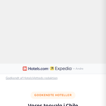
·
·
+ Andre
Godkendt af HotelsVetteds redaktion
GODKENDTE HOTELLER
Vores topvalg i
Chile