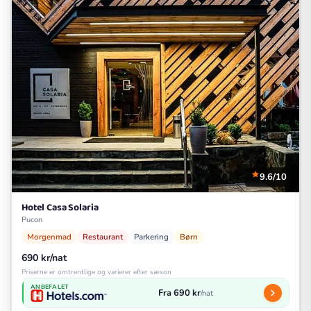
9.6/10
Hotel Casa Solaria
Pucon
Morgenmad
Restaurant
Parkering
Børn
690 kr/nat
Priserne er omtrentlige og varierer efter sæson
ANBEFALET
Fra 690 kr
/nat