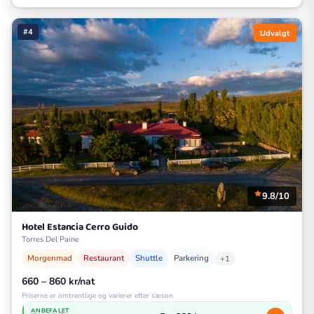
#4
Udvalgt
9.8/10
Hotel Estancia Cerro Guido
Torres Del Paine
Morgenmad
Restaurant
Shuttle
Parkering
+1
660 – 860 kr/nat
Priserne er omtrentlige og varierer efter sæson
ANBEFALET