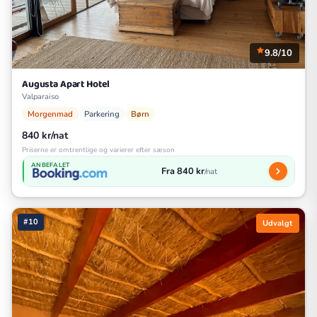
9.8/10
Augusta Apart Hotel
Valparaiso
Morgenmad
Parkering
Børn
840 kr/nat
Priserne er omtrentlige og varierer efter sæson
ANBEFALET
Fra 840 kr
/nat
#10
Udvalgt