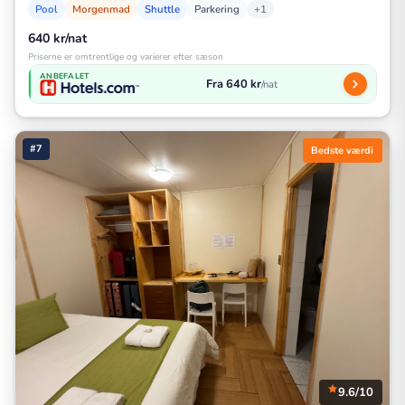
Pool
Morgenmad
Shuttle
Parkering
+1
640 kr/nat
Priserne er omtrentlige og varierer efter sæson
ANBEFALET
Fra 640 kr
/nat
#7
Bedste værdi
9.6/10