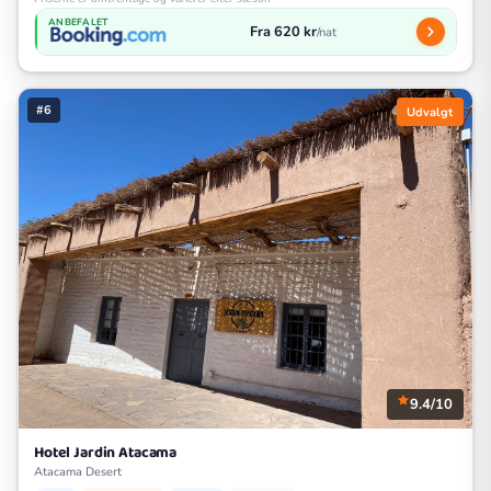
ANBEFALET
Fra 620 kr
/nat
#6
Udvalgt
9.4/10
Hotel Jardin Atacama
Atacama Desert