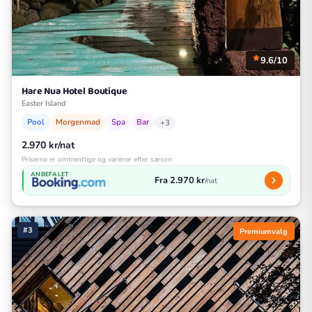
9.6/10
Hare Nua Hotel Boutique
Easter Island
Pool
Morgenmad
Spa
Bar
+3
2.970 kr/nat
Priserne er omtrentlige og varierer efter sæson
ANBEFALET
Fra 2.970 kr
/nat
#3
Premiumvalg