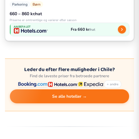
Parkering
Børn
660 – 860 kr/nat
Priserne er omtrentlige og varierer efter sæson
ANBEFALET
Fra 660 kr
/nat
Leder du efter flere muligheder i Chile?
Find de laveste priser fra betroede partnere
+ andre
Se alle hoteller →