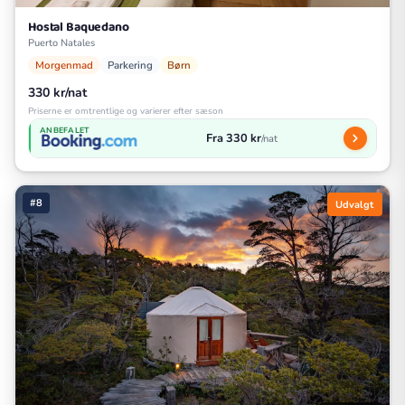
Hostal Baquedano
Puerto Natales
Morgenmad
Parkering
Børn
330 kr/nat
Priserne er omtrentlige og varierer efter sæson
ANBEFALET
Fra 330 kr
/nat
#8
Udvalgt