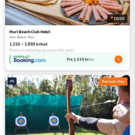
10/10
Muri Beach Club Hotel
Muri Beach, Muri
1.210 – 1.930 kr/nat
Priserne er omtrentlige og varierer efter sæson
ANBEFALET
Fra 1.210 kr
/nat
#9
Romantic Stay