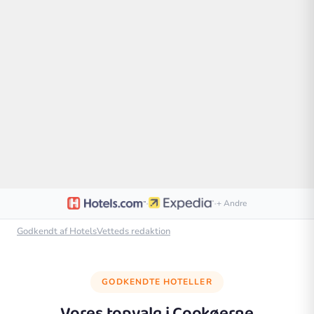
·
·
+ Andre
Godkendt af HotelsVetteds redaktion
GODKENDTE HOTELLER
Vores topvalg i
Cookøerne