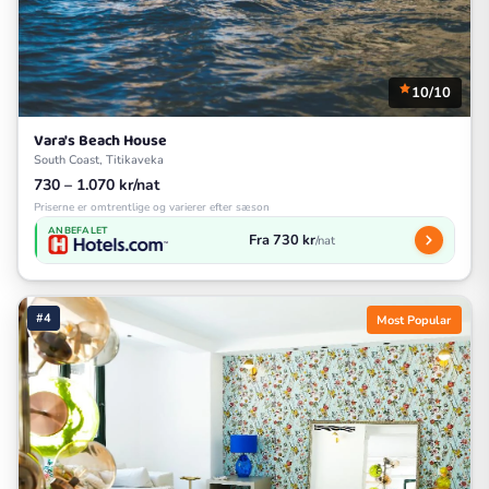
10/10
Vara's Beach House
South Coast, Titikaveka
730 – 1.070 kr/nat
Priserne er omtrentlige og varierer efter sæson
ANBEFALET
Fra 730 kr
/nat
#4
Most Popular