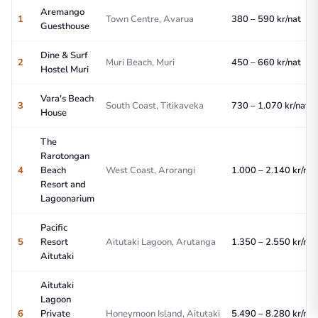
Aremango
1
Town Centre, Avarua
380 – 590 kr/nat
Guesthouse
Dine & Surf
2
Muri Beach, Muri
450 – 660 kr/nat
Hostel Muri
Vara's Beach
3
South Coast, Titikaveka
730 – 1.070 kr/nat
House
The
Rarotongan
4
Beach
West Coast, Arorangi
1.000 – 2.140 kr/nat
Resort and
Lagoonarium
Pacific
5
Resort
Aitutaki Lagoon, Arutanga
1.350 – 2.550 kr/nat
Aitutaki
Aitutaki
Lagoon
6
Private
Honeymoon Island, Aitutaki
5.490 – 8.280 kr/nat