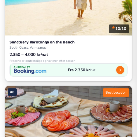
10/10
Sanctuary Rarotonga on the Beach
South Coast, Vaimaanga
2.350 – 4.000 kr/nat
Priserne er omtrentlige og varierer efter sæson
ANBEFALET
Fra 2.350 kr
/nat
#8
Best Location