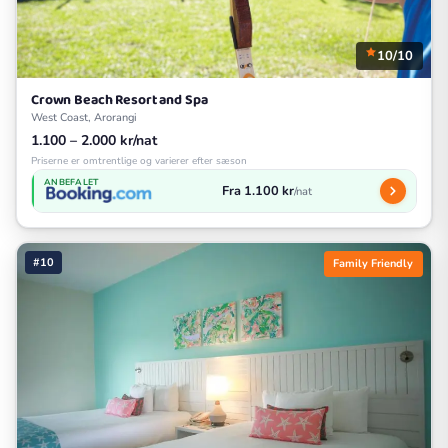
10/10
Crown Beach Resort and Spa
West Coast, Arorangi
1.100 – 2.000 kr/nat
Priserne er omtrentlige og varierer efter sæson
ANBEFALET
Fra 1.100 kr
/nat
#10
Family Friendly