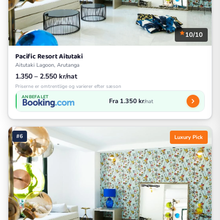
10/10
Pacific Resort Aitutaki
Aitutaki Lagoon, Arutanga
1.350 – 2.550 kr/nat
Priserne er omtrentlige og varierer efter sæson
ANBEFALET
Fra 1.350 kr
/nat
#6
Luxury Pick