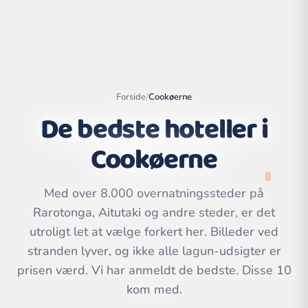
Forside
/
Cookøerne
De bedste hoteller i
Cookøerne
Med over 8.000 overnatningssteder på
Rarotonga, Aitutaki og andre steder, er det
Leaflet
|
©
utroligt let at vælge forkert her. Billeder ved
OpenStreetMap
contributors | ©
CARTO
stranden lyver, og ikke alle lagun-udsigter er
prisen værd. Vi har anmeldt de bedste. Disse 10
kom med.