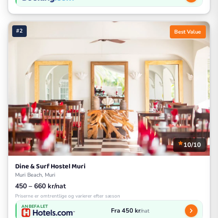
#2
Best Value
10/10
Dine & Surf Hostel Muri
Muri Beach, Muri
450 – 660 kr/nat
Priserne er omtrentlige og varierer efter sæson
ANBEFALET
Fra 450 kr
/nat