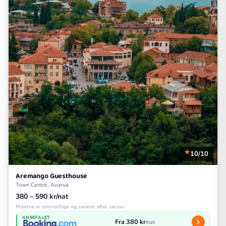
10/10
Aremango Guesthouse
Town Centre, Avarua
380 – 590 kr/nat
Priserne er omtrentlige og varierer efter sæson
ANBEFALET
Fra 380 kr
/nat