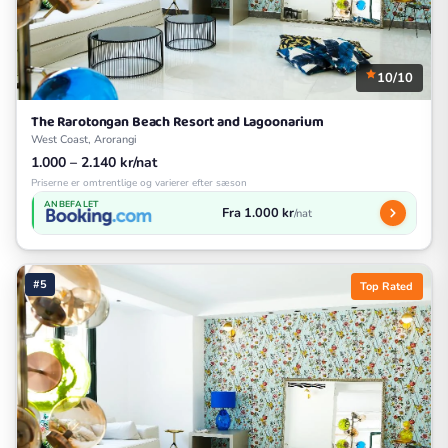
10/10
The Rarotongan Beach Resort and Lagoonarium
West Coast, Arorangi
1.000 – 2.140 kr/nat
Priserne er omtrentlige og varierer efter sæson
ANBEFALET
Fra 1.000 kr
/nat
#5
Top Rated