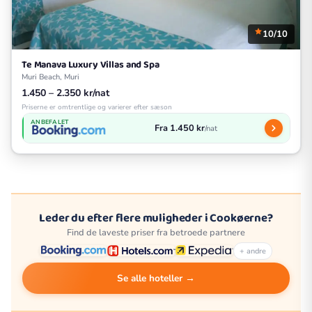
10/10
Te Manava Luxury Villas and Spa
Muri Beach, Muri
1.450 – 2.350 kr/nat
Priserne er omtrentlige og varierer efter sæson
ANBEFALET
Fra 1.450 kr
/nat
Leder du efter flere muligheder i Cookøerne?
Find de laveste priser fra betroede partnere
+ andre
Se alle hoteller →