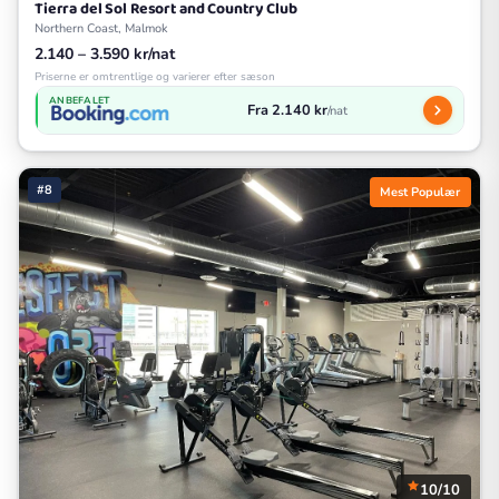
Tierra del Sol Resort and Country Club
Northern Coast, Malmok
2.140 – 3.590 kr/nat
Priserne er omtrentlige og varierer efter sæson
ANBEFALET
Fra 2.140 kr
/nat
#8
Mest Populær
10/10