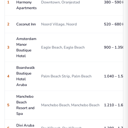
1
Harmony
Downtown, Oranjestad
380 – 590 kr/
Apartments
2
Coconut Inn
Noord Village, Noord
520 – 680 kr/
Amsterdam
Manor
3
Eagle Beach, Eagle Beach
900 – 1.350 k
Boutique
Hotel
Boardwalk
Boutique
4
Palm Beach Strip, Palm Beach
1.040 – 1.520 
Hotel
Aruba
Manchebo
Beach
5
Manchebo Beach, Manchebo Beach
1.210 – 1.660 
Resort and
Spa
Divi Aruba