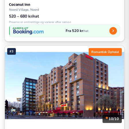
Coconut Inn
Noord Village, Noord
520 – 680 kr/nat
Priserne er omtrentlige og varierer efter sæson
ANBEFALET
Fra 520 kr
/nat
#3
Romantisk Ophold
10/10