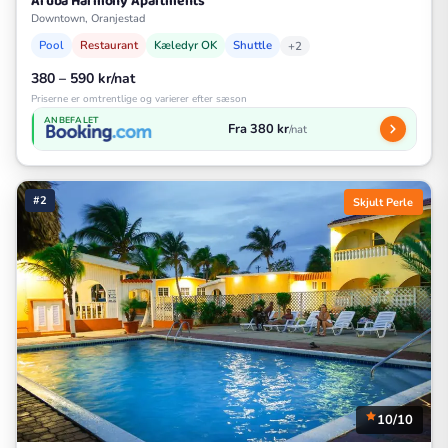
Aruba Harmony Apartments
Downtown, Oranjestad
Pool
Restaurant
Kæledyr OK
Shuttle
+2
380 – 590 kr/nat
Priserne er omtrentlige og varierer efter sæson
ANBEFALET
Fra 380 kr
/nat
#2
Skjult Perle
10/10