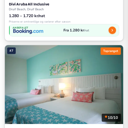
Divi Aruba All Inclusive
Druif Beach, Druif Beach
1.280 – 1.720 kr/nat
Priserne er omtrentlige og varierer efter sæson
ANBEFALET
Fra 1.280 kr
/nat
#7
Topranget
10/10