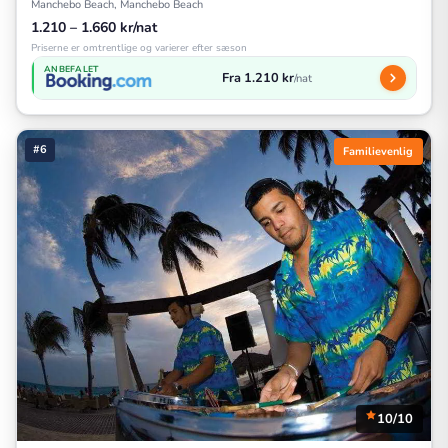
Manchebo Beach, Manchebo Beach
1.210 – 1.660 kr/nat
Priserne er omtrentlige og varierer efter sæson
ANBEFALET
Fra 1.210 kr
/nat
#6
Familievenlig
10/10