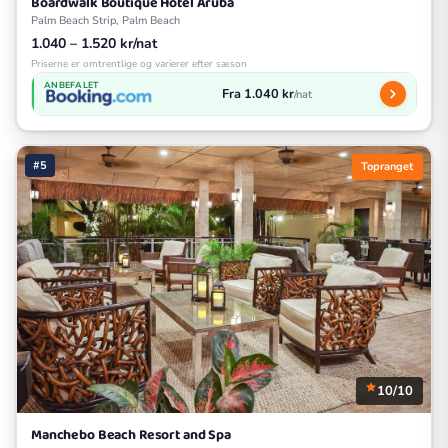
Boardwalk Boutique Hotel Aruba
Palm Beach Strip, Palm Beach
1.040 – 1.520 kr/nat
Priserne er omtrentlige og varierer efter sæson
ANBEFALET
Fra 1.040 kr
/nat
#5
Topranget
10/10
Manchebo Beach Resort and Spa