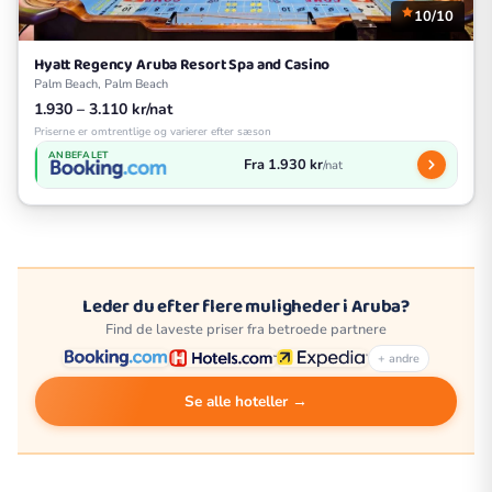
10/10
Hyatt Regency Aruba Resort Spa and Casino
Palm Beach, Palm Beach
1.930 – 3.110 kr/nat
Priserne er omtrentlige og varierer efter sæson
ANBEFALET
Fra 1.930 kr
/nat
Leder du efter flere muligheder i Aruba?
Find de laveste priser fra betroede partnere
+ andre
Se alle hoteller →