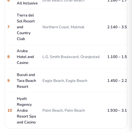
6
Druif Beach, Druif Beach
1.280 – 1.720 
All Inclusive
Tierra del
Sol Resort
7
and
Northern Coast, Malmok
2.140 – 3.590 
Country
Club
Aruba
8
Hotel and
L.G. Smith Boulevard, Oranjestad
1.100 – 1.590 
Casino
Bucuti and
9
Tara Beach
Eagle Beach, Eagle Beach
1.450 – 2.210 
Resort
Hyatt
Regency
10
Aruba
Palm Beach, Palm Beach
1.930 – 3.110 
Resort Spa
and Casino