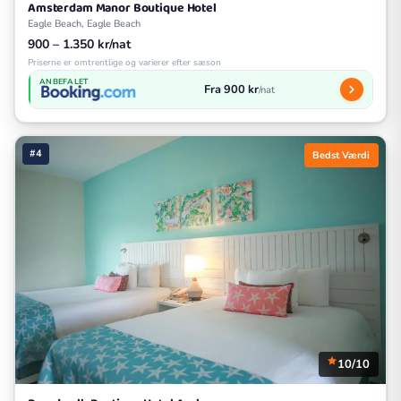
Amsterdam Manor Boutique Hotel
Eagle Beach, Eagle Beach
900 – 1.350 kr/nat
Priserne er omtrentlige og varierer efter sæson
ANBEFALET
Fra 900 kr
/nat
#4
Bedst Værdi
10/10