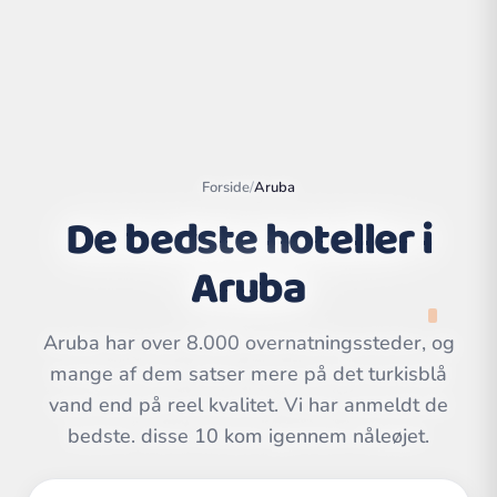
Forside
/
Aruba
De bedste hoteller i
Aruba
Aruba har over 8.000 overnatningssteder, og
Leaflet
|
©
mange af dem satser mere på det turkisblå
OpenStreetMap
contributors | ©
CARTO
vand end på reel kvalitet. Vi har anmeldt de
bedste. disse 10 kom igennem nåleøjet.