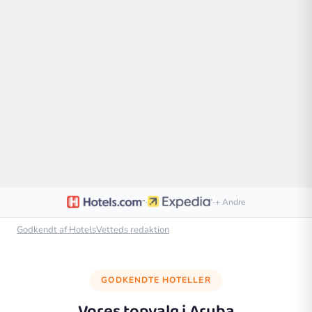
·
·
+ Andre
Godkendt af HotelsVetteds redaktion
GODKENDTE HOTELLER
Vores topvalg i
Aruba