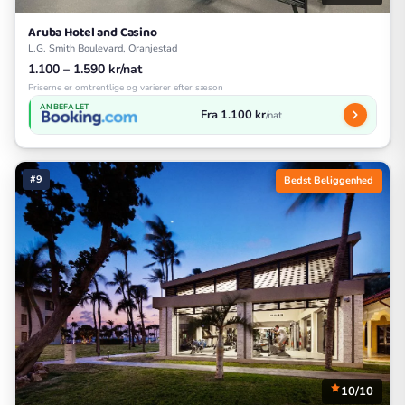
Aruba Hotel and Casino
L.G. Smith Boulevard, Oranjestad
1.100 – 1.590 kr/nat
Priserne er omtrentlige og varierer efter sæson
ANBEFALET
Fra 1.100 kr
/nat
#9
Bedst Beliggenhed
10/10