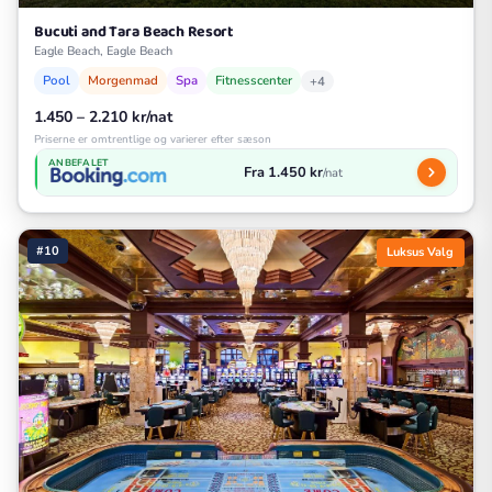
Bucuti and Tara Beach Resort
Eagle Beach, Eagle Beach
Pool
Morgenmad
Spa
Fitnesscenter
+4
1.450 – 2.210 kr/nat
Priserne er omtrentlige og varierer efter sæson
ANBEFALET
Fra 1.450 kr
/nat
#10
Luksus Valg