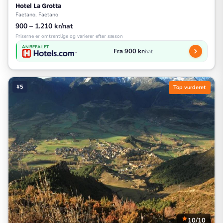
Hotel La Grotta
Faetano, Faetano
900 – 1.210 kr/nat
Priserne er omtrentlige og varierer efter sæson
ANBEFALET
Fra 900 kr
/nat
#5
Top vurderet
10/10