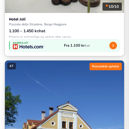
10/10
Hotel Joli
Piazzale dello Stradone, Borgo Maggiore
1.100 – 1.450 kr/nat
Priserne er omtrentlige og varierer efter sæson
ANBEFALET
Fra 1.100 kr
/nat
#7
Romantisk ophold