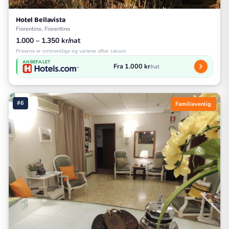
Hotel Bellavista
Fiorentino, Fiorentino
1.000 – 1.350 kr/nat
Priserne er omtrentlige og varierer efter sæson
ANBEFALET
Fra 1.000 kr
/nat
#6
Familievenlig