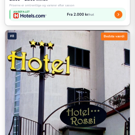
Priserne er omtrentlige og varierer efter sæson
ANBEFALET
Fra 2.000 kr
/nat
#8
Bedste værdi