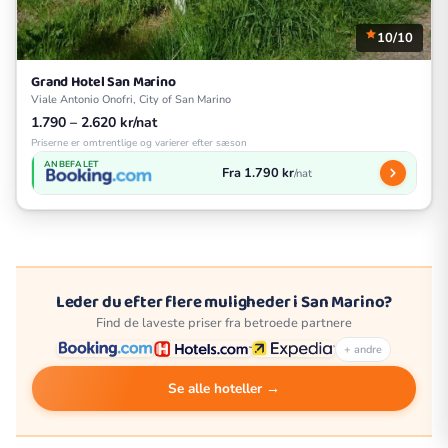
10/10
Grand Hotel San Marino
Viale Antonio Onofri, City of San Marino
1.790 – 2.620 kr/nat
Priserne er omtrentlige og varierer efter sæson
ANBEFALET
Fra 1.790 kr
/nat
Leder du efter flere muligheder i San Marino?
Find de laveste priser fra betroede partnere
+ andre
Se alle hoteller →