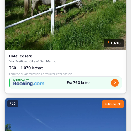
10/10
Hotel Cesare
Via Basilicus, City of San Marino
760 – 1.070 kr/nat
Priserne er omtrentlige og varierer efter sæson
ANBEFALET
Fra 760 kr
/nat
#10
Luksuspick