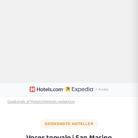
·
·
+ Andre
Godkendt af HotelsVetteds redaktion
GODKENDTE HOTELLER
Vores topvalg i
San Marino