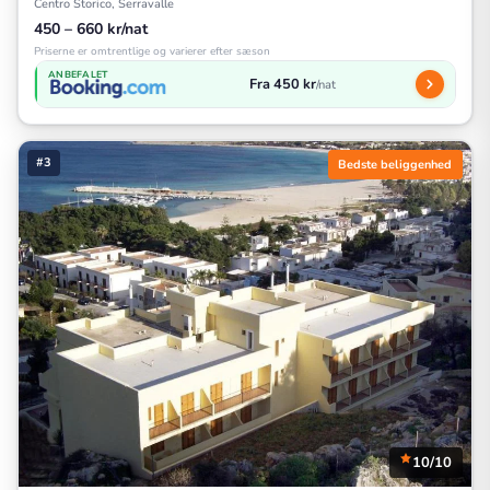
Centro Storico, Serravalle
450 – 660 kr/nat
Priserne er omtrentlige og varierer efter sæson
ANBEFALET
Fra 450 kr
/nat
#3
Bedste beliggenhed
10/10