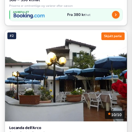
Priserne er omtrentlige og varierer efter sæson
ANBEFALET
Fra 380 kr
/nat
#2
Skjult perle
10/10
Locanda dell'Arco