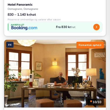
Hotel Panoramic
Domagnano, Domagnano
830 – 1.140 kr/nat
Priserne er omtrentlige og varierer efter sæson
ANBEFALET
Fra 830 kr
/nat
#4
Romantisk ophold
10/10