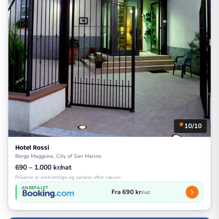
10/10
Hotel Rossi
Borgo Maggiore, City of San Marino
690 – 1.000 kr/nat
Priserne er omtrentlige og varierer efter sæson
ANBEFALET
Fra 690 kr
/nat