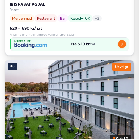
IBIS RABAT AGDAL
Rabat
Morgenmad
Restaurant
Bar
Kæledyr OK
+3
520 – 690 kr/nat
Priserne er omtrentlige og varierer efter sæson
ANBEFALET
Fra 520 kr
/nat
#6
Udvalgt