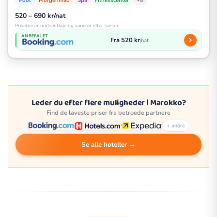
+8
520 – 690 kr/nat
Priserne er omtrentlige og varierer efter sæson
ANBEFALET
Fra 520 kr
/nat
Leder du efter flere muligheder i Marokko?
Find de laveste priser fra betroede partnere
+ andre
Se alle hoteller →