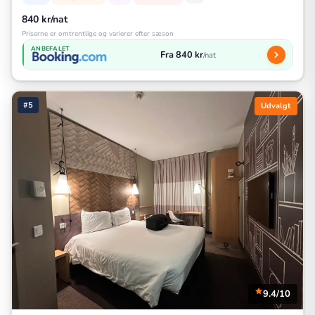
840 kr/nat
Priserne er omtrentlige og varierer efter sæson
ANBEFALET
Fra 840 kr
/nat
#5
Udvalgt
9.4/10