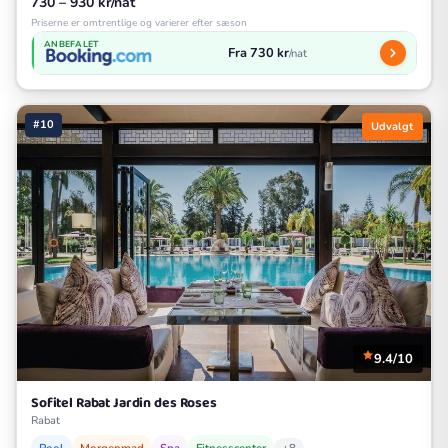
730 – 930 kr/nat
Priserne er omtrentlige og varierer efter sæson
ANBEFALET
Fra 730 kr
/nat
#10
Udvalgt
9.4/10
Sofitel Rabat Jardin des Roses
Rabat
Pool
Morgenmad
Spa
Fitnesscenter