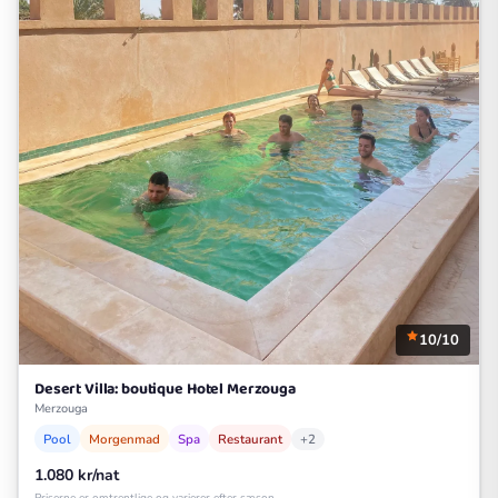
10/10
Desert Villa: boutique Hotel Merzouga
Merzouga
Pool
Morgenmad
Spa
Restaurant
+2
1.080 kr/nat