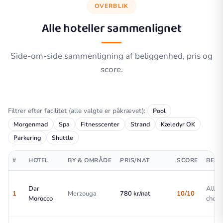
OVERBLIK
Alle hoteller sammenlignet
Side-om-side sammenligning af beliggenhed, pris og
score.
Filtrer efter facilitet (alle valgte er påkrævet):
Pool
Morgenmad
Spa
Fitnesscenter
Strand
Kæledyr OK
Parkering
Shuttle
#
HOTEL
BY & OMRÅDE
PRIS/NAT
SCORE
BEST
Dar
All-r
1
Merzouga
780 kr/nat
10/10
Morocco
choic