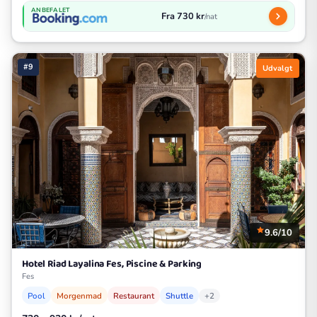
ANBEFALET
Fra 730 kr
/nat
#9
Udvalgt
9.6/10
Hotel Riad Layalina Fes, Piscine & Parking
Fes
Pool
Morgenmad
Restaurant
Shuttle
+2