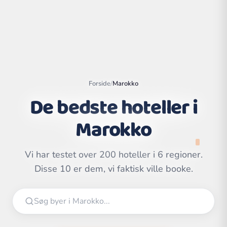
Forside
/
Marokko
De bedste hoteller i
Marokko
Vi har testet over 200 hoteller i 6 regioner.
Leaflet
|
©
Disse 10 er dem, vi faktisk ville booke.
OpenStreetMap
contributors | ©
CARTO