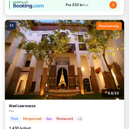
ANBEFALET
Fra 320 kr
/nat
#3
Premiumvalg
9.6/10
Riad Laaroussa
Fes
Pool
Morgenmad
Spa
Restaurant
+2
1.430 kr/nat