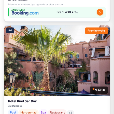
Priserne er omtrentlige og varierer efter sæson
ANBEFALET
Fra 1.430 kr
/nat
#4
Premiumvalg
9.6/10
Hôtel Riad Dar Daïf
Ouarzazate
Pool
Morgenmad
Spa
Restaurant
+3