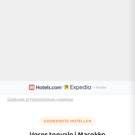
·
·
+ Andre
Godkendt af HotelsVetteds redaktion
GODKENDTE HOTELLER
Vores topvalg i
Marokko