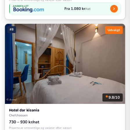
Priserne er omtrentlige og varierer efter sæson
ANBEFALET
Fra 1.080 kr
/nat
#8
Udvalgt
9.8/10
Hotel dar kisania
Chefchaouen
730 – 930 kr/nat
Priserne er omtrentlige og varierer efter sæson