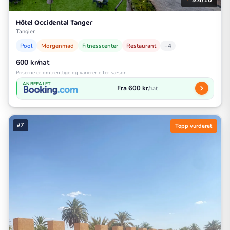
9.4/10
Hôtel Occidental Tanger
Tangier
Pool
Morgenmad
Fitnesscenter
Restaurant
+4
600 kr/nat
Priserne er omtrentlige og varierer efter sæson
ANBEFALET
Fra 600 kr
/nat
#7
Topp vurderet