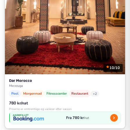
10/10
Dar Morocco
Merzouga
Pool
Morgenmad
Fitnesscenter
Restaurant
+2
780 kr/nat
Priserne er omtrentlige og varierer efter sæson
ANBEFALET
Fra 780 kr
/nat