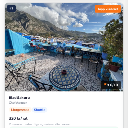
#2
Topp vurderet
9.6/10
Riad Sakura
Chefchaouen
Morgenmad
Shuttle
320 kr/nat
Priserne er omtrentlige og varierer efter sæson