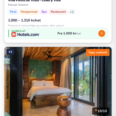
Villa Punto de Vista - Luxury Villa
Manuel Antonio
Pool
Morgenmad
Spa
Restaurant
+5
1.000 – 1.310 kr/nat
Priserne er omtrentlige og varierer efter sæson
ANBEFALET
Fra 1.000 kr
/nat
#3
Topp vurderet
10/10