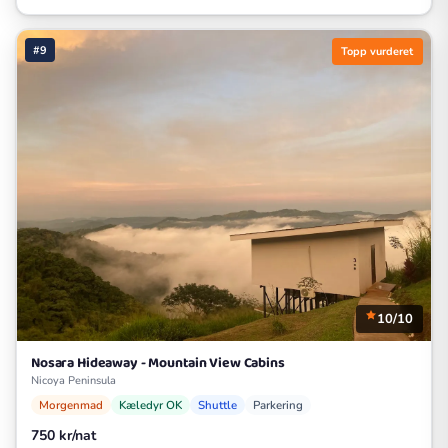
#9
Topp vurderet
10/10
Nosara Hideaway - Mountain View Cabins
Nicoya Peninsula
Morgenmad
Kæledyr OK
Shuttle
Parkering
750 kr/nat