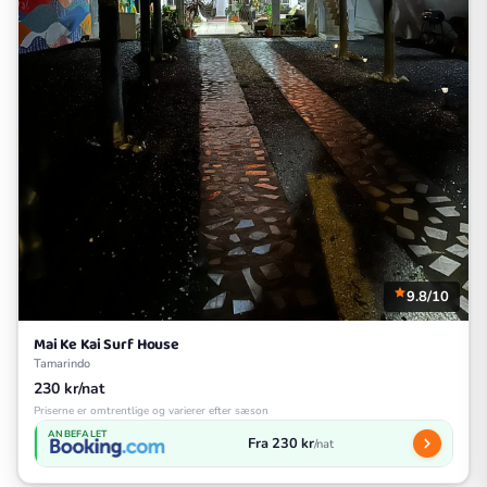
9.8/10
Mai Ke Kai Surf House
Tamarindo
230 kr/nat
Priserne er omtrentlige og varierer efter sæson
ANBEFALET
Fra 230 kr
/nat