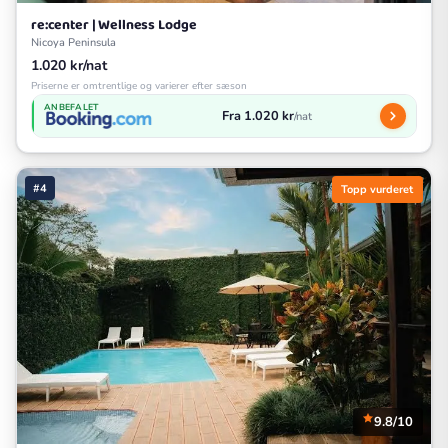
re:center | Wellness Lodge
Nicoya Peninsula
1.020 kr/nat
Priserne er omtrentlige og varierer efter sæson
ANBEFALET
Fra 1.020 kr
/nat
#4
Topp vurderet
9.8/10