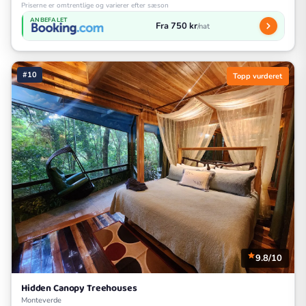
Priserne er omtrentlige og varierer efter sæson
ANBEFALET
Fra 750 kr
/nat
#10
Topp vurderet
9.8/10
Hidden Canopy Treehouses
Monteverde