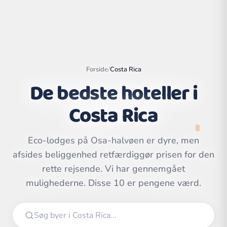
Forside
/
Costa Rica
De bedste hoteller i
Costa Rica
Eco-lodges på Osa-halvøen er dyre, men
afsides beliggenhed retfærdiggør prisen for den
Leaflet
|
©
rette rejsende. Vi har gennemgået
OpenStreetMap
contributors | ©
CARTO
mulighederne. Disse 10 er pengene værd.