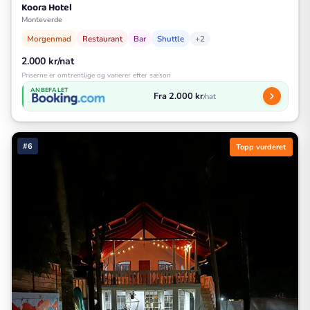
Koora Hotel
Monteverde
Morgenmad
Restaurant
Bar
Shuttle
+2
2.000 kr/nat
Priserne er omtrentlige og varierer efter sæson
ANBEFALET
Fra 2.000 kr
/nat
#6
Topp vurderet