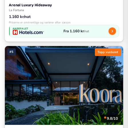
Arenal Luxury Hideaway
La Fortuna
1.160 kr/nat
Priserne er omtrentlige og varierer efter sæson
ANBEFALET
Fra 1.160 kr
/nat
#5
Topp vurderet
9.8/10