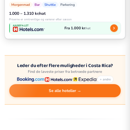
Morgenmad
Bar
Shuttle
Parkering
1.000 – 1.310 kr/nat
Priserne er omtrentlige og varierer efter sæson
ANBEFALET
Fra 1.000 kr
/nat
Leder du efter flere muligheder i Costa Rica?
Find de laveste priser fra betroede partnere
+ andre
Se alle hoteller →