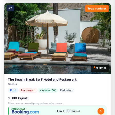
#7
Topp vurderet
9.8/10
The Beach Break Surf Hotel and Restaurant
Nosara
Pool
Restaurant
Kæledyr OK
Parkering
1.300 kr/nat
Priserne er omtrentlige og varierer efter sæson
ANBEFALET
Fra 1.300 kr
/nat