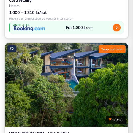
Casa Vitality
Nosara
1.000 – 1.310 kr/nat
Priserne er omtrentlige og varierer efter sæson
ANBEFALET
Fra 1.000 kr
/nat
#2
Topp vurderet
10/10