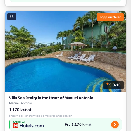
#8
Topp vurderet
9.8/10
Villa Sea Renity in the Heart of Manuel Antonio
Manuel Antonio
1.170 kr/nat
Priserne er omtrentlige og varierer efter sæson
ANBEFALET
Fra 1.170 kr
/nat