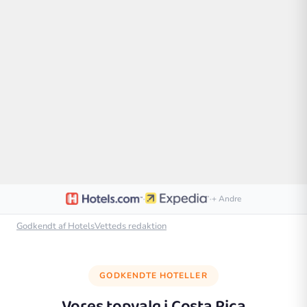
·
·
+ Andre
Godkendt af HotelsVetteds redaktion
GODKENDTE HOTELLER
Vores topvalg i
Costa Rica