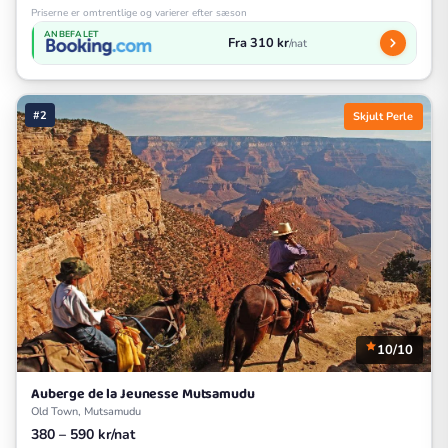
Priserne er omtrentlige og varierer efter sæson
ANBEFALET
Fra 310 kr
/nat
#2
Skjult Perle
10/10
Auberge de la Jeunesse Mutsamudu
Old Town, Mutsamudu
380 – 590 kr/nat