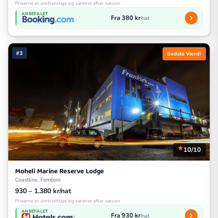
Priserne er omtrentlige og varierer efter sæson
ANBEFALET
Fra 380 kr
/nat
#3
Bedste Værdi
10/10
Moheli Marine Reserve Lodge
Coastline, Fomboni
930 – 1.380 kr/nat
Priserne er omtrentlige og varierer efter sæson
ANBEFALET
Fra 930 kr
/nat