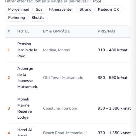
Filtrer efter facilitet (alle valgte er påkrævet):
Pool
Morgenmad
Spa
Fitnesscenter
Strand
Kæledyr OK
Parkering
Shuttle
#
HOTEL
BY & OMRÅDE
PRIS/NAT
Pension
1
Jardin de la
Medina, Moroni
310 – 480 kr/nat
Paix
Auberge
de la
2
Old Town, Mutsamudu
380 – 590 kr/nat
Jeunesse
Mutsamudu
Moheli
Marine
3
Coastline, Fomboni
930 – 1.380 kr/nat
Reserve
Lodge
Hotel Al-
4
Beach Road, Mitsamiouli
970 – 1.350 kr/nat
Amal