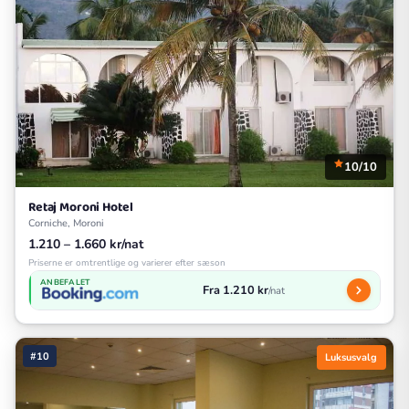
10/10
Retaj Moroni Hotel
Corniche, Moroni
1.210 – 1.660 kr/nat
Priserne er omtrentlige og varierer efter sæson
ANBEFALET
Fra 1.210 kr
/nat
#10
Luksusvalg