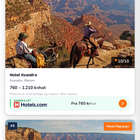
10/10
Hotel Itsandra
Itsandra, Moroni
760 – 1.210 kr/nat
Priserne er omtrentlige og varierer efter sæson
ANBEFALET
Fra 760 kr
/nat
#8
Mest Populær