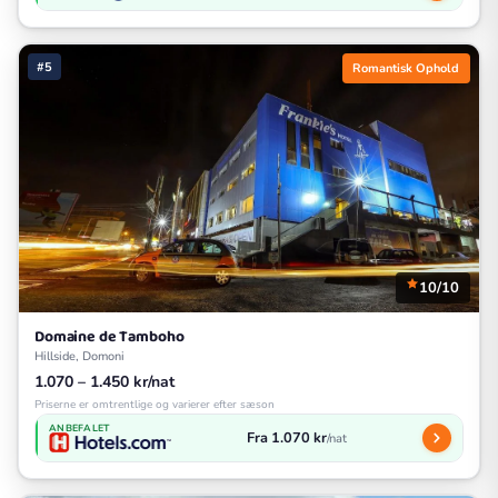
#5
Romantisk Ophold
10/10
Domaine de Tamboho
Hillside, Domoni
1.070 – 1.450 kr/nat
Priserne er omtrentlige og varierer efter sæson
ANBEFALET
Fra 1.070 kr
/nat