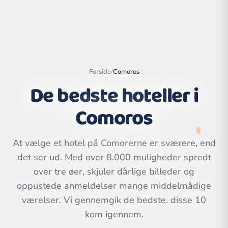
Forside
/
Comoros
De bedste hoteller i
Comoros
At vælge et hotel på Comorerne er sværere, end
det ser ud. Med over 8.000 muligheder spredt
Leaflet
|
©
over tre øer, skjuler dårlige billeder og
OpenStreetMap
contributors | ©
CARTO
oppustede anmeldelser mange middelmådige
værelser. Vi gennemgik de bedste. disse 10
kom igennem.