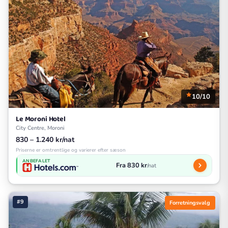
10/10
Le Moroni Hotel
City Centre, Moroni
830 – 1.240 kr/nat
Priserne er omtrentlige og varierer efter sæson
ANBEFALET
Fra 830 kr
/nat
#9
Forretningsvalg