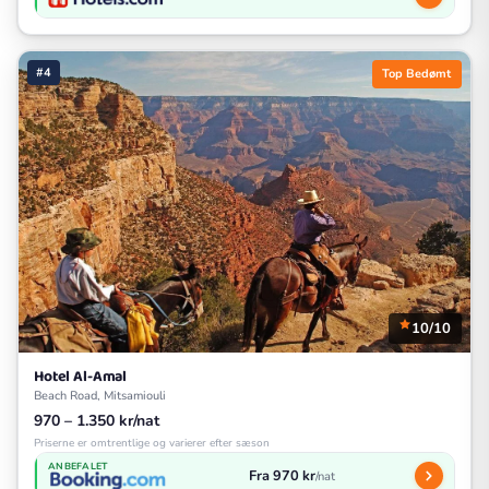
#4
Top Bedømt
10/10
Hotel Al-Amal
Beach Road, Mitsamiouli
970 – 1.350 kr/nat
Priserne er omtrentlige og varierer efter sæson
ANBEFALET
Fra 970 kr
/nat