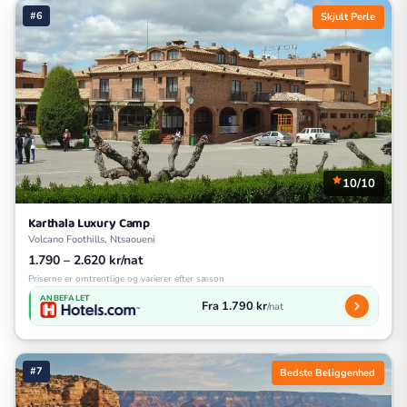
#6
Skjult Perle
10/10
Karthala Luxury Camp
Volcano Foothills, Ntsaoueni
1.790 – 2.620 kr/nat
Priserne er omtrentlige og varierer efter sæson
ANBEFALET
Fra 1.790 kr
/nat
#7
Bedste Beliggenhed