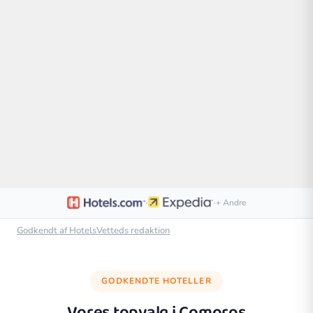
·
·
+ Andre
Godkendt af HotelsVetteds redaktion
GODKENDTE HOTELLER
Vores topvalg i
Comoros