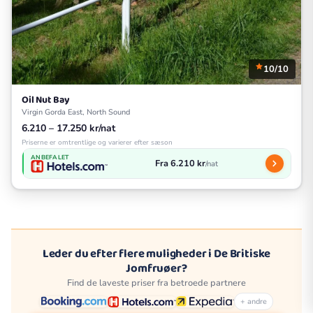
10/10
Oil Nut Bay
Virgin Gorda East, North Sound
6.210 – 17.250 kr/nat
Priserne er omtrentlige og varierer efter sæson
ANBEFALET
Fra 6.210 kr
/nat
Leder du efter flere muligheder i De Britiske
Jomfruøer?
Find de laveste priser fra betroede partnere
+ andre