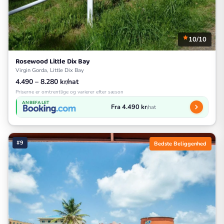
10/10
Rosewood Little Dix Bay
Virgin Gorda, Little Dix Bay
4.490 – 8.280 kr/nat
Priserne er omtrentlige og varierer efter sæson
ANBEFALET
Fra 4.490 kr
/nat
#9
Bedste Beliggenhed