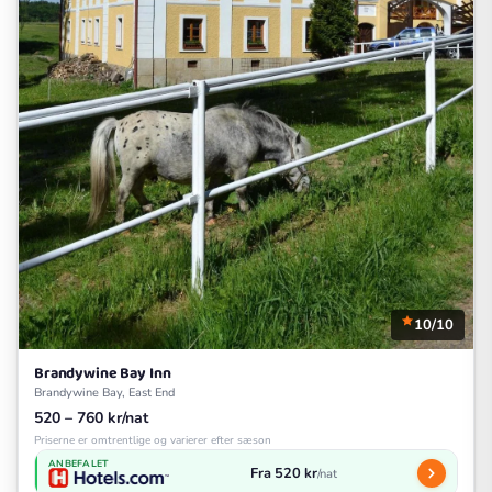
10/10
Brandywine Bay Inn
Brandywine Bay, East End
520 – 760 kr/nat
Priserne er omtrentlige og varierer efter sæson
ANBEFALET
Fra 520 kr
/nat