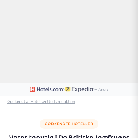
·
·
+ Andre
Godkendt af HotelsVetteds redaktion
GODKENDTE HOTELLER
Vores topvalg i
De Britiske Jomfruøer