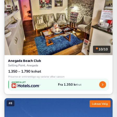
10/10
Anegada Beach Club
Setting Point, Anegada
1.350 – 1.790 kr/nat
Priserne er omtrentlige og varierer efter sæson
ANBEFALET
Fra 1.350 kr
/nat
#8
Luksus Valg