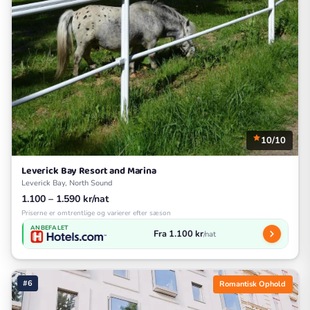
10/10
Leverick Bay Resort and Marina
Leverick Bay, North Sound
1.100 – 1.590 kr/nat
Priserne er omtrentlige og varierer efter sæson
ANBEFALET
Fra 1.100 kr
/nat
#6
Romantisk Ophold