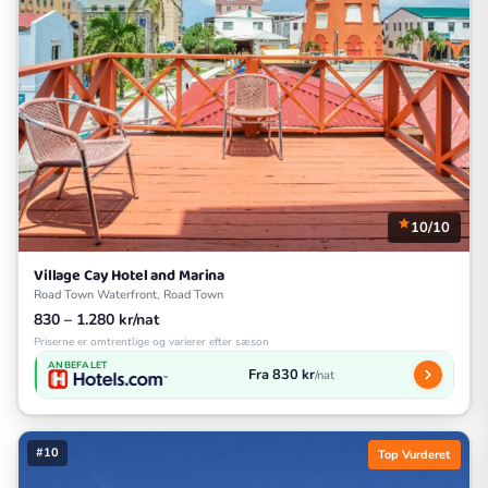
10/10
Village Cay Hotel and Marina
Road Town Waterfront, Road Town
830 – 1.280 kr/nat
Priserne er omtrentlige og varierer efter sæson
ANBEFALET
Fra 830 kr
/nat
#10
Top Vurderet