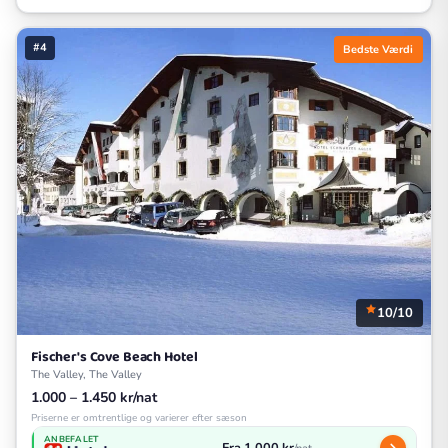
#4
Bedste Værdi
10/10
Fischer's Cove Beach Hotel
The Valley, The Valley
1.000 – 1.450 kr/nat
Priserne er omtrentlige og varierer efter sæson
ANBEFALET
Fra 1.000 kr