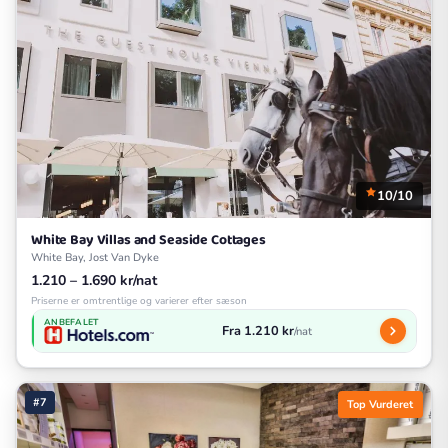
10/10
White Bay Villas and Seaside Cottages
White Bay, Jost Van Dyke
1.210 – 1.690 kr/nat
Priserne er omtrentlige og varierer efter sæson
ANBEFALET
Fra 1.210 kr
/nat
#7
Top Vurderet