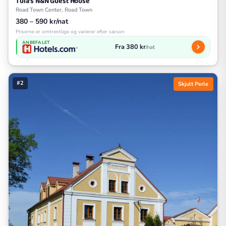
Tula's N&N Guest House
Road Town Center, Road Town
380 – 590 kr/nat
Priserne er omtrentlige og varierer efter sæson
ANBEFALET
Fra 380 kr
/nat
#2
Skjult Perle