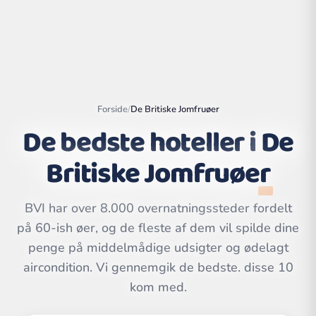
Forside
/
De Britiske Jomfruøer
De bedste hoteller i
De
Britiske Jomfruøer
BVI har over 8.000 overnatningssteder fordelt
på 60-ish øer, og de fleste af dem vil spilde dine
Leaflet
|
©
OpenStreetMap
contributors | ©
penge på middelmådige udsigter og ødelagt
CARTO
aircondition. Vi gennemgik de bedste. disse 10
kom med.