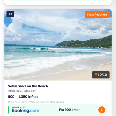
#3
Mest Populært
10/10
Sebastian's on the Beach
Apple Bay, Apple Bay
900 – 1.350 kr/nat
Priserne er omtrentlige og varierer efter sæson
ANBEFALET
Fra 900 kr
/nat