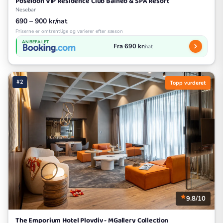
Poseidon VIP Residence Club Balneo & SPA Resort
Nesebar
690 – 900 kr/nat
Priserne er omtrentlige og varierer efter sæson
ANBEFALET
Fra 690 kr
/nat
#2
Topp vurderet
9.8/10
The Emporium Hotel Plovdiv - MGallery Collection