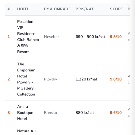
#
HOTEL
BY & OMRÅDE
PRIS/NAT
SCORE
BES
Poseidon
VIP
Residence
All
1
Nesebar
690 – 900 kr/nat
9.8/10
Club Balneo
choi
& SPA
Resort
The
Emporium
Hotel
All
2
Plovdiv
1.220 kr/nat
9.8/10
Plovdiv -
choi
MGallery
Collection
Amira
All
3
Boutique
Bansko
880 kr/nat
9.6/10
choi
Hotel
Natura All