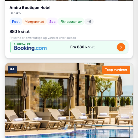
Amira Boutique Hotel
Bansko
Pool
Morgenmad
Spa
Fitnesscenter
+6
880 kr/nat
Priserne er omtrentlige og varierer efter sæson
ANBEFALET
Fra 880 kr
/nat
#4
Topp vurderet