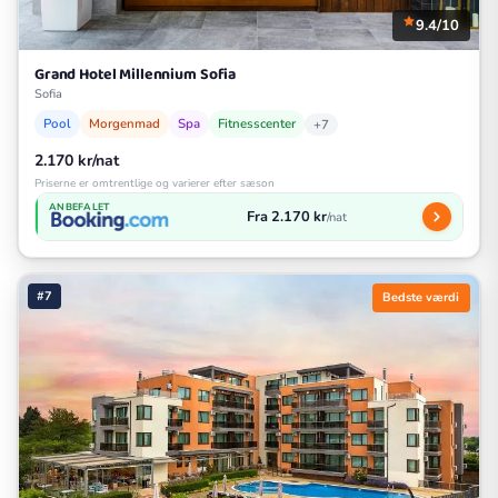
9.4/10
Grand Hotel Millennium Sofia
Sofia
Pool
Morgenmad
Spa
Fitnesscenter
+7
2.170 kr/nat
Priserne er omtrentlige og varierer efter sæson
ANBEFALET
Fra 2.170 kr
/nat
#7
Bedste værdi