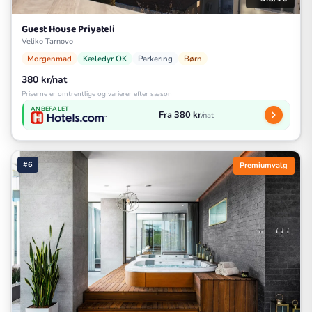
Guest House Priyateli
Veliko Tarnovo
Morgenmad
Kæledyr OK
Parkering
Børn
380 kr/nat
Priserne er omtrentlige og varierer efter sæson
ANBEFALET
Fra 380 kr
/nat
#6
Premiumvalg