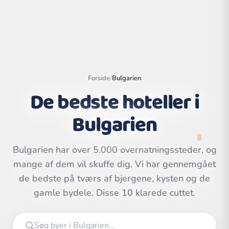
Forside
/
Bulgarien
De bedste hoteller i
Bulgarien
Bulgarien har over 5.000 overnatningssteder, og
mange af dem vil skuffe dig. Vi har gennemgået
Leaflet
|
©
OpenStreetMap
contributors | ©
de bedste på tværs af bjergene, kysten og de
CARTO
gamle bydele. Disse 10 klarede cuttet.