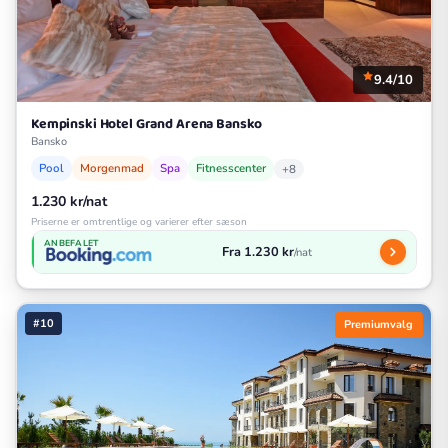
9.4/10
Kempinski Hotel Grand Arena Bansko
Bansko
Pool
Morgenmad
Spa
Fitnesscenter
+8
1.230 kr/nat
Priserne er omtrentlige og varierer efter sæson
ANBEFALET
Fra 1.230 kr
/nat
#10
Premiumvalg