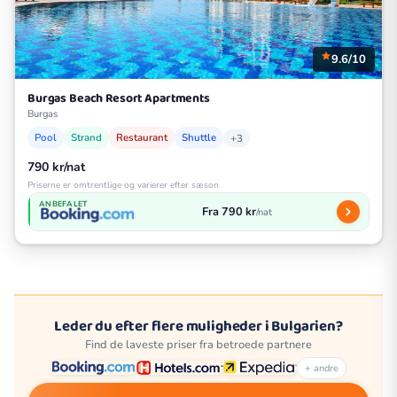
9.6/10
Burgas Beach Resort Apartments
Burgas
Pool
Strand
Restaurant
Shuttle
+3
790 kr/nat
Priserne er omtrentlige og varierer efter sæson
ANBEFALET
Fra 790 kr
/nat
Leder du efter flere muligheder i Bulgarien?
Find de laveste priser fra betroede partnere
+ andre