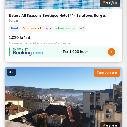
9.8/10
Natura All Seasons Boutique Hotel 4* - Sarafovo, Burgas
Burgas
Pool
Morgenmad
Spa
Fitnesscenter
+7
1.020 kr/nat
Priserne er omtrentlige og varierer efter sæson
ANBEFALET
Fra 1.020 kr
/nat
#5
Topp vurderet
9.6/10