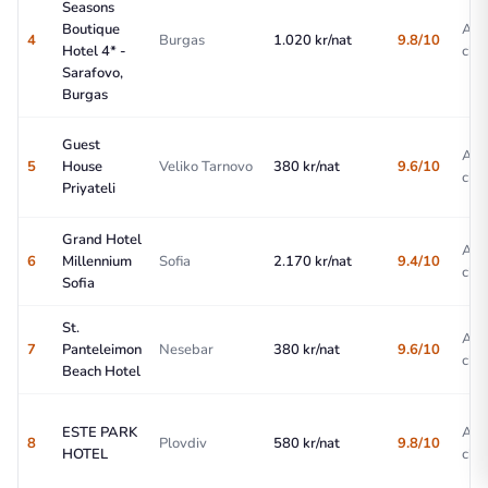
Seasons
Boutique
All
4
Burgas
1.020 kr/nat
9.8/10
Hotel 4* -
choi
Sarafovo,
Burgas
Guest
All
5
House
Veliko Tarnovo
380 kr/nat
9.6/10
choi
Priyateli
Grand Hotel
All
6
Millennium
Sofia
2.170 kr/nat
9.4/10
choi
Sofia
St.
All
7
Panteleimon
Nesebar
380 kr/nat
9.6/10
choi
Beach Hotel
ESTE PARK
All
8
Plovdiv
580 kr/nat
9.8/10
HOTEL
choi