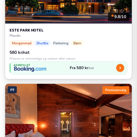
9.8/10
ESTE PARK HOTEL
Plovdiv
Morgenmad
Shuttle
Parkering
Børn
580 kr/nat
Priserne er omtrentlige og varierer efter sæson
ANBEFALET
Fra 580 kr
/nat
#9
Premiumvalg