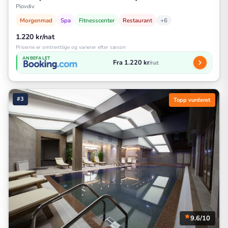
Plovdiv
Morgenmad
Spa
Fitnesscenter
Restaurant
+6
1.220 kr/nat
Priserne er omtrentlige og varierer efter sæson
ANBEFALET
Fra 1.220 kr
/nat
#3
Topp vurderet
9.6/10