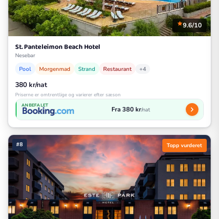
9.6/10
St. Panteleimon Beach Hotel
Nesebar
Pool
Morgenmad
Strand
Restaurant
+4
380 kr/nat
Priserne er omtrentlige og varierer efter sæson
ANBEFALET
Fra 380 kr
/nat
#8
Topp vurderet