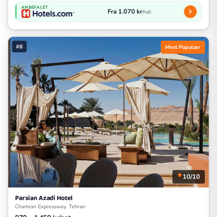
ANBEFALET
Fra 1.070 kr
/nat
#8
Mest Populær
10/10
Parsian Azadi Hotel
Chamran Expressway, Tehran