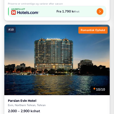
Priserne er omtrentlige og varierer efter sæson
ANBEFALET
Fra 1.790 kr
/nat
#10
Romantisk Ophold
10/10
Parsian Evin Hotel
Evin, Northern Tehran, Tehran
2.000 – 2.900 kr/nat