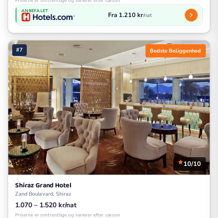
Priserne er omtrentlige og varierer efter sæson
ANBEFALET
Fra 1.210 kr
/nat
#7
Bedste Beliggenhed
10/10
Shiraz Grand Hotel
Zand Boulevard, Shiraz
1.070 – 1.520 kr/nat
Priserne er omtrentlige og varierer efter sæson