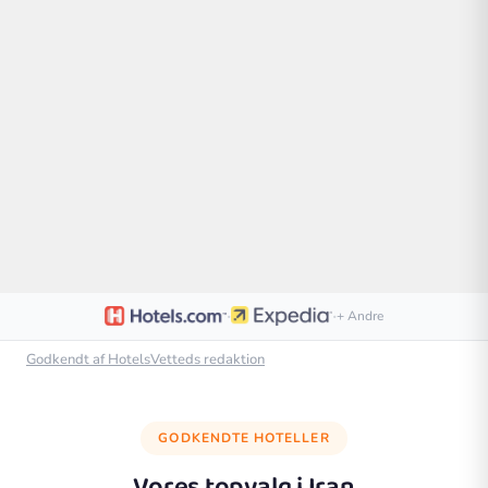
·
·
+ Andre
Godkendt af HotelsVetteds redaktion
GODKENDTE HOTELLER
Vores topvalg i
Iran