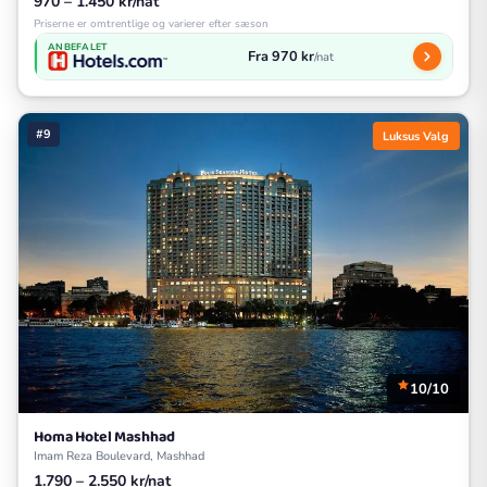
970 – 1.450 kr/nat
Priserne er omtrentlige og varierer efter sæson
ANBEFALET
Fra 970 kr
/nat
#9
Luksus Valg
10/10
Homa Hotel Mashhad
Imam Reza Boulevard, Mashhad
1.790 – 2.550 kr/nat