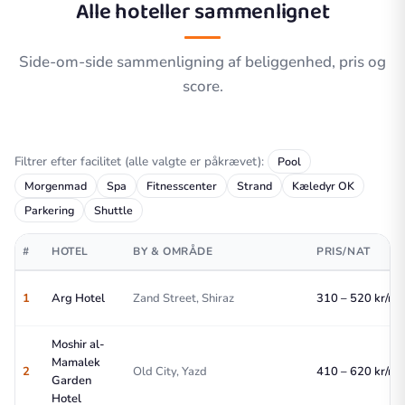
Alle hoteller sammenlignet
Side-om-side sammenligning af beliggenhed, pris og
score.
Filtrer efter facilitet (alle valgte er påkrævet):
Pool
Morgenmad
Spa
Fitnesscenter
Strand
Kæledyr OK
Parkering
Shuttle
#
HOTEL
BY & OMRÅDE
PRIS/NAT
1
Arg Hotel
Zand Street, Shiraz
310 – 520 kr/nat
Moshir al-
Mamalek
2
Old City, Yazd
410 – 620 kr/nat
Garden
Hotel