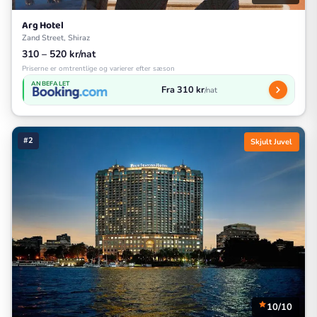
Arg Hotel
Zand Street, Shiraz
310 – 520 kr/nat
Priserne er omtrentlige og varierer efter sæson
ANBEFALET
Fra 310 kr
/nat
#2
Skjult Juvel
10/10