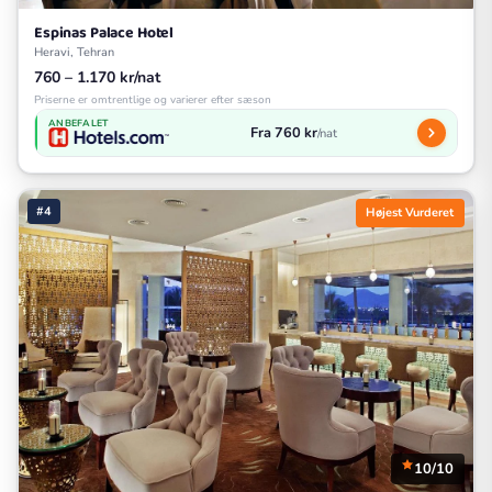
Espinas Palace Hotel
Heravi, Tehran
760 – 1.170 kr/nat
Priserne er omtrentlige og varierer efter sæson
ANBEFALET
Fra 760 kr
/nat
#4
Højest Vurderet
10/10