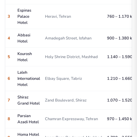
Espinas
3
Palace
Heravi, Tehran
760 – 1.170 kr/n
Hotel
Abbasi
4
Amadegah Street, Isfahan
900 – 1.380 kr/n
Hotel
Kourosh
5
Holy Shrine District, Mashhad
1.140 – 1.590 kr
Hotel
Laleh
6
International
Elbay Square, Tabriz
1.210 – 1.660 kr
Hotel
Shiraz
7
Zand Boulevard, Shiraz
1.070 – 1.520 kr
Grand Hotel
Parsian
8
Chamran Expressway, Tehran
970 – 1.450 kr/n
Azadi Hotel
Homa Hotel