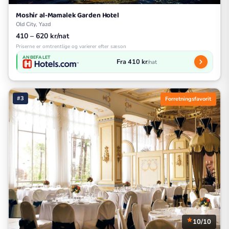
Moshir al-Mamalek Garden Hotel
Old City, Yazd
410 – 620 kr/nat
Priserne er omtrentlige og varierer efter sæson
ANBEFALET
Fra 410 kr
/nat
#3
Forretningsfavorit
10/10