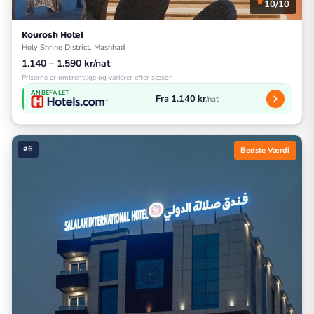
10/10
Kourosh Hotel
Holy Shrine District, Mashhad
1.140 – 1.590 kr/nat
Priserne er omtrentlige og varierer efter sæson
ANBEFALET
Fra 1.140 kr
/nat
#6
Bedste Værdi