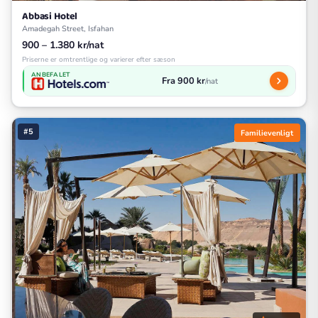
Abbasi Hotel
Amadegah Street, Isfahan
900 – 1.380 kr/nat
Priserne er omtrentlige og varierer efter sæson
ANBEFALET
Fra 900 kr
/nat
#5
Familievenligt