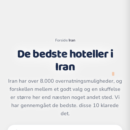
Forside
/
Iran
De bedste hoteller i
Iran
Iran har over 8.000 overnatningsmuligheder, og
forskellen mellem et godt valg og en skuffelse
Leaflet
|
©
er større her end næsten noget andet sted. Vi
OpenStreetMap
contributors | ©
CARTO
har gennemgået de bedste. disse 10 klarede
det.