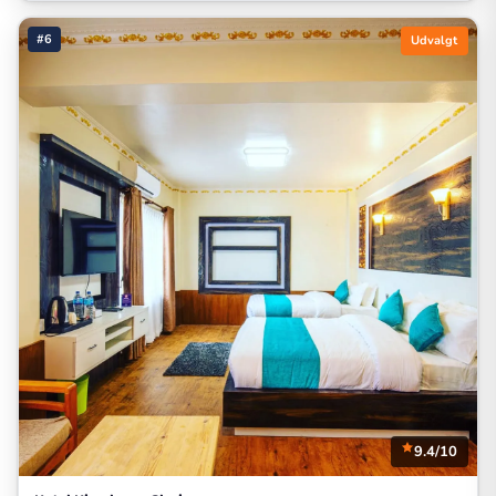
#6
Udvalgt
9.4/10