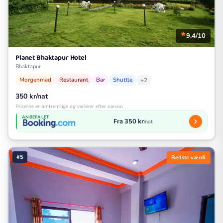
9.4/10
Planet Bhaktapur Hotel
Bhaktapur
Morgenmad
Restaurant
Bar
Shuttle
+2
350 kr/nat
Priserne er omtrentlige og varierer efter sæson
ANBEFALET
Fra 350 kr
/nat
#5
Bedste værdi