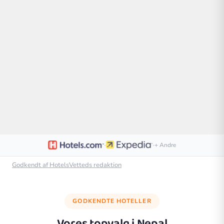
·
·
+ Andre
Godkendt af HotelsVetteds redaktion
GODKENDTE HOTELLER
Vores topvalg i
Nepal