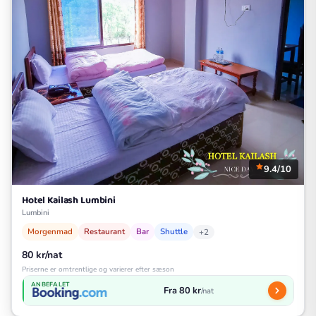
9.4/10
Hotel Kailash Lumbini
Lumbini
Morgenmad
Restaurant
Bar
Shuttle
+2
80 kr/nat
Priserne er omtrentlige og varierer efter sæson
ANBEFALET
Fra 80 kr
/nat