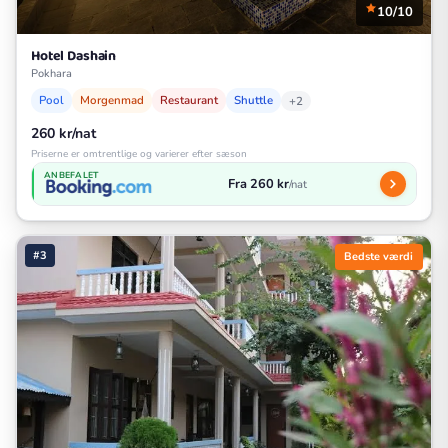
10/10
Hotel Dashain
Pokhara
Pool
Morgenmad
Restaurant
Shuttle
+2
260 kr/nat
Priserne er omtrentlige og varierer efter sæson
ANBEFALET
Fra 260 kr
/nat
#3
Bedste værdi