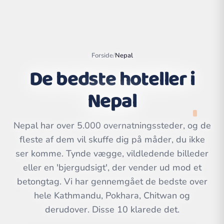
Forside
/
Nepal
De bedste hoteller i
Nepal
Nepal har over 5.000 overnatningssteder, og de
fleste af dem vil skuffe dig på måder, du ikke
ser komme. Tynde vægge, vildledende billeder
Leaflet
|
©
eller en 'bjergudsigt', der vender ud mod et
OpenStreetMap
contributors | ©
CARTO
betongtag. Vi har gennemgået de bedste over
hele Kathmandu, Pokhara, Chitwan og
derudover. Disse 10 klarede det.