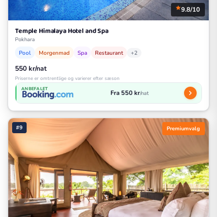
9.8/10
Temple Himalaya Hotel and Spa
Pokhara
Pool
Morgenmad
Spa
Restaurant
+2
550 kr/nat
Priserne er omtrentlige og varierer efter sæson
ANBEFALET
Fra 550 kr
/nat
#9
Premiumvalg