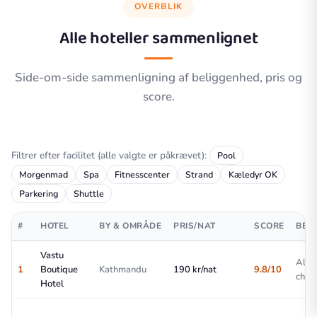
OVERBLIK
Alle hoteller sammenlignet
Side-om-side sammenligning af beliggenhed, pris og
score.
Filtrer efter facilitet (alle valgte er påkrævet):
Pool
Morgenmad
Spa
Fitnesscenter
Strand
Kæledyr OK
Parkering
Shuttle
#
HOTEL
BY & OMRÅDE
PRIS/NAT
SCORE
BES
Vastu
All-
1
Boutique
Kathmandu
190 kr/nat
9.8/10
choic
Hotel