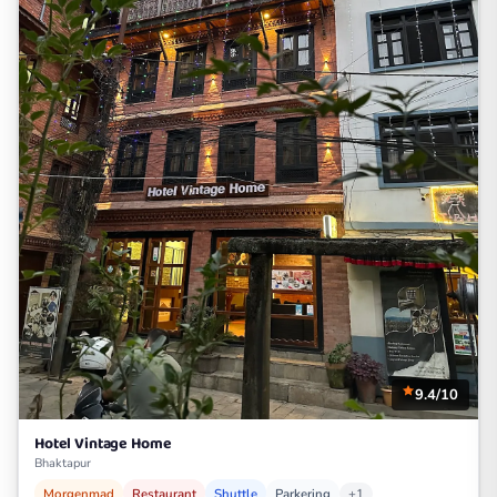
9.4/10
Hotel Vintage Home
Bhaktapur
Morgenmad
Restaurant
Shuttle
Parkering
+1