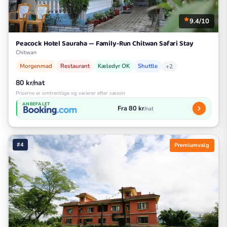
9.4/10
Peacock Hotel Sauraha — Family-Run Chitwan Safari Stay
Chitwan
Morgenmad
Restaurant
Kæledyr OK
Shuttle
+2
80 kr/nat
Priserne er omtrentlige og varierer efter sæson
ANBEFALET
Fra 80 kr
/nat
#4
Premiumvalg