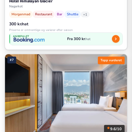
Hotel Himalayan Glacier
Nagarkot
Morgenmad
Restaurant
Bar
Shuttle
+1
300 kr/nat
Priserne er omtrentlige og varierer efter sæson
ANBEFALET
Fra 300 kr
/nat
#7
Topp vurderet
9.6/10