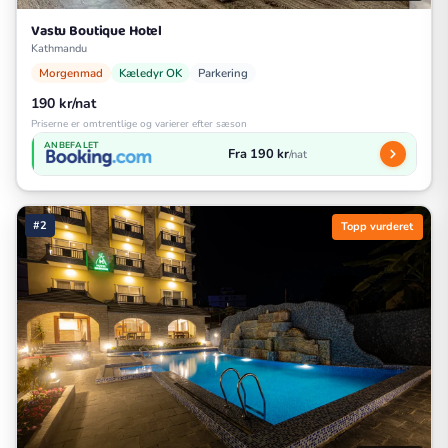
Vastu Boutique Hotel
Kathmandu
Morgenmad
Kæledyr OK
Parkering
190 kr/nat
Priserne er omtrentlige og varierer efter sæson
ANBEFALET
Fra 190 kr
/nat
#2
Topp vurderet