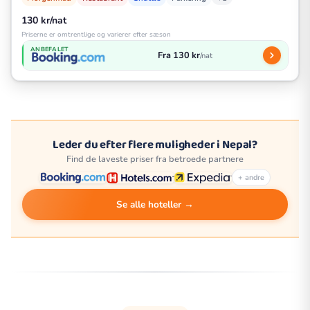
130 kr/nat
Priserne er omtrentlige og varierer efter sæson
ANBEFALET
Fra 130 kr
/nat
Leder du efter flere muligheder i Nepal?
Find de laveste priser fra betroede partnere
+ andre
Se alle hoteller →