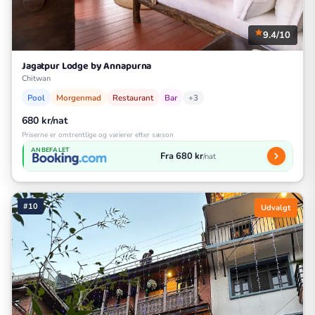
9.4/10
Jagatpur Lodge by Annapurna
Chitwan
Pool
Morgenmad
Restaurant
Bar
+3
680 kr/nat
Priserne er omtrentlige og varierer efter sæson
ANBEFALET
Fra 680 kr
/nat
#10
Udvalgt