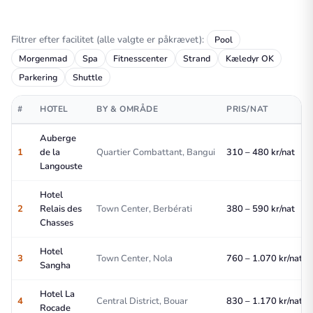
Filtrer efter facilitet (alle valgte er påkrævet):
Pool
Morgenmad
Spa
Fitnesscenter
Strand
Kæledyr OK
Parkering
Shuttle
#
HOTEL
BY & OMRÅDE
PRIS/NAT
Auberge
1
de la
Quartier Combattant, Bangui
310 – 480 kr/nat
Langouste
Hotel
2
Relais des
Town Center, Berbérati
380 – 590 kr/nat
Chasses
Hotel
3
Town Center, Nola
760 – 1.070 kr/nat
Sangha
Hotel La
4
Central District, Bouar
830 – 1.170 kr/nat
Rocade