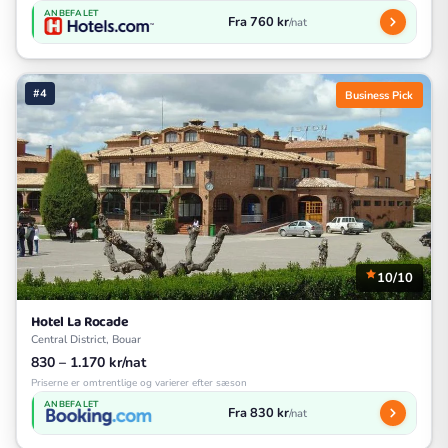
ANBEFALET
Fra 760 kr
/nat
#4
Business Pick
10/10
Hotel La Rocade
Central District, Bouar
830 – 1.170 kr/nat
Priserne er omtrentlige og varierer efter sæson
ANBEFALET
Fra 830 kr
/nat