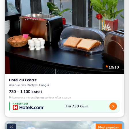
10/10
Hotel du Centre
Avenue des Martyrs, Bangui
730 – 1.100 kr/nat
Priserne er omtrentlige og varierer efter sæson
ANBEFALET
Fra 730 kr
/nat
#9
Mest populær