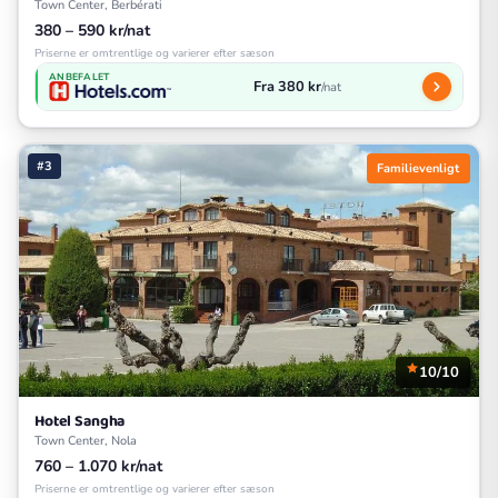
Town Center, Berbérati
380 – 590 kr/nat
Priserne er omtrentlige og varierer efter sæson
ANBEFALET
Fra 380 kr
/nat
#3
Familievenligt
10/10
Hotel Sangha
Town Center, Nola
760 – 1.070 kr/nat
Priserne er omtrentlige og varierer efter sæson