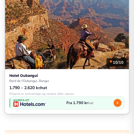
10/10
Hotel Oubangui
Bord de l'Oubangui, Bangui
1.790 – 2.620 kr/nat
Priserne er omtrentlige og varierer efter sæson
ANBEFALET
Fra 1.790 kr
/nat