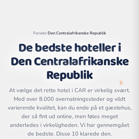
Forside
/
Den Centralafrikanske Republik
De bedste hoteller i
Den Centralafrikanske
Republik
At vælge det rette hotel i CAR er virkelig svært.
Med over 8.000 overnatningssteder og vildt
Leaflet
|
©
OpenStreetMap
varierende kvalitet, kan du ende på et gæstehus,
contributors | ©
CARTO
der så fint ud online, men føles meget
anderledes i virkeligheden. Vi har gennemgået
de bedste. Disse 10 klarede den.