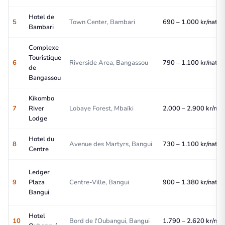
Hotel de
5
Town Center, Bambari
690 – 1.000 kr/nat
Bambari
Complexe
Touristique
6
Riverside Area, Bangassou
790 – 1.100 kr/nat
de
Bangassou
Kikombo
7
River
Lobaye Forest, Mbaïki
2.000 – 2.900 kr/nat
Lodge
Hotel du
8
Avenue des Martyrs, Bangui
730 – 1.100 kr/nat
Centre
Ledger
9
Plaza
Centre-Ville, Bangui
900 – 1.380 kr/nat
Bangui
Hotel
10
Bord de l'Oubangui, Bangui
1.790 – 2.620 kr/nat