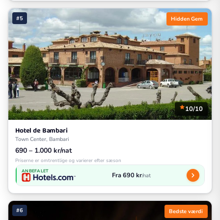
#5
Hidden Gem
10/10
Hotel de Bambari
Town Center, Bambari
690 – 1.000 kr/nat
Priserne er omtrentlige og varierer efter sæson
ANBEFALET
Fra 690 kr
/nat
#6
Bedste værdi