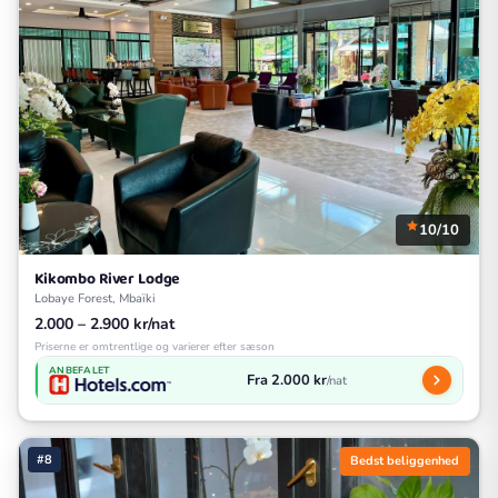
10/10
Kikombo River Lodge
Lobaye Forest, Mbaïki
2.000 – 2.900 kr/nat
Priserne er omtrentlige og varierer efter sæson
ANBEFALET
Fra 2.000 kr
/nat
#8
Bedst beliggenhed