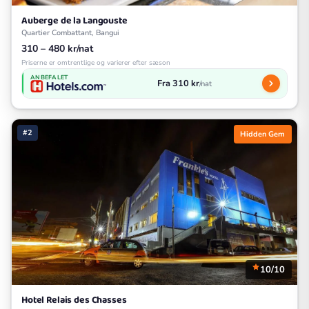
Auberge de la Langouste
Quartier Combattant, Bangui
310 – 480 kr/nat
Priserne er omtrentlige og varierer efter sæson
ANBEFALET
Fra 310 kr
/nat
#2
Hidden Gem
10/10
Hotel Relais des Chasses