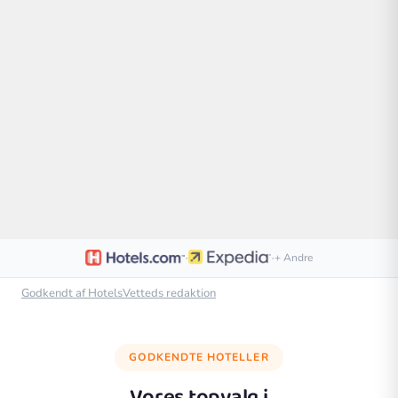
·
·
+ Andre
Godkendt af HotelsVetteds redaktion
GODKENDTE HOTELLER
Vores topvalg i