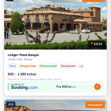
10/10
Ledger Plaza Bangui
Centre-Ville, Bangui
Pool
Morgenmad
Fitnesscenter
Restaurant
+5
900 – 1.380 kr/nat
Priserne er omtrentlige og varierer efter sæson
ANBEFALET
Fra 900 kr
/nat
#10
Topbedømt