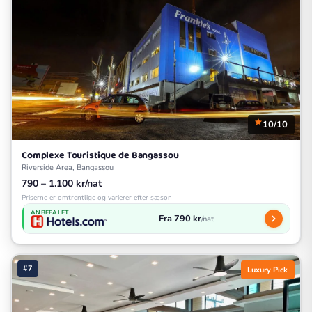
10/10
Complexe Touristique de Bangassou
Riverside Area, Bangassou
790 – 1.100 kr/nat
Priserne er omtrentlige og varierer efter sæson
ANBEFALET
Fra 790 kr
/nat
#7
Luxury Pick