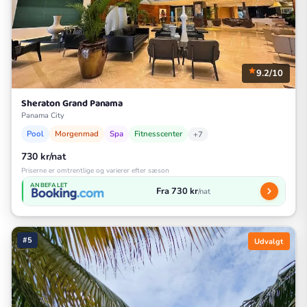
9.2/10
Sheraton Grand Panama
Panama City
Pool
Morgenmad
Spa
Fitnesscenter
+7
730 kr/nat
Priserne er omtrentlige og varierer efter sæson
ANBEFALET
Fra 730 kr
/nat
#5
Udvalgt