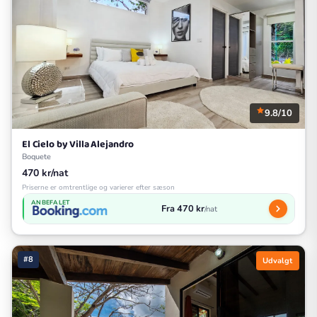
9.8/10
El Cielo by Villa Alejandro
Boquete
470 kr/nat
Priserne er omtrentlige og varierer efter sæson
ANBEFALET
Fra 470 kr
/nat
#8
Udvalgt