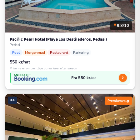
9.8/10
Pacific Pearl Hotel (Playa Los Destiladeros, Pedasi)
Pedasi
Pool
Morgenmad
Restaurant
Parkering
550 kr/nat
Priserne er omtrentlige og varierer efter sæson
ANBEFALET
Fra 550 kr
/nat
#4
Premiumvalg