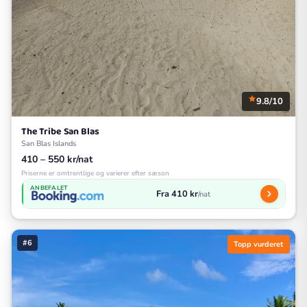
9.8/10
The Tribe San Blas
San Blas Islands
410 – 550 kr/nat
Priserne er omtrentlige og varierer efter sæson
ANBEFALET
Fra 410 kr
/nat
#6
Topp vurderet