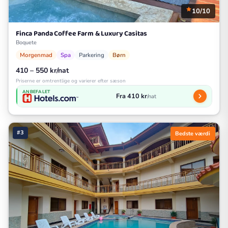
10/10
Finca Panda Coffee Farm & Luxury Casitas
Boquete
Morgenmad
Spa
Parkering
Børn
410 – 550 kr/nat
Priserne er omtrentlige og varierer efter sæson
ANBEFALET
Fra 410 kr
/nat
#3
Bedste værdi