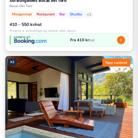
Sol Bungalows Bocas del Toro
Bocas Del Toro
Morgenmad
Restaurant
Bar
Shuttle
+1
410 – 550 kr/nat
Priserne er omtrentlige og varierer efter sæson
ANBEFALET
Fra 410 kr
/nat
#2
Topp vurderet