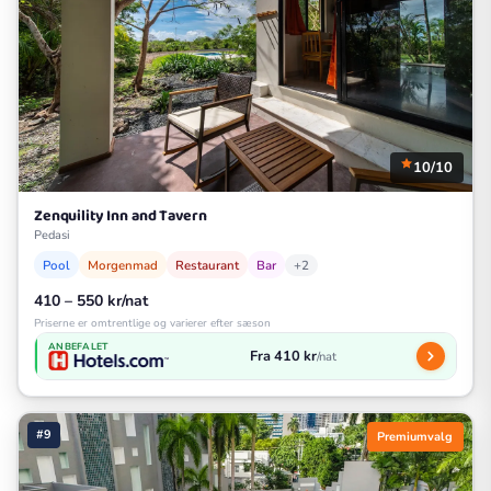
10/10
Zenquility Inn and Tavern
Pedasi
Pool
Morgenmad
Restaurant
Bar
+2
410 – 550 kr/nat
Priserne er omtrentlige og varierer efter sæson
ANBEFALET
Fra 410 kr
/nat
#9
Premiumvalg