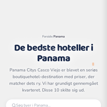
Forside
/
Panama
De bedste hoteller i
Panama
Panama Citys Casco Viejo er blevet en seriøs
boutiquehotel-destination med priser, der
Leaflet
|
©
OpenStreetMap
contributors | ©
matcher dets ry. Vi har grundigt gennemgået
CARTO
kvarteret. Disse 10 skilte sig ud.