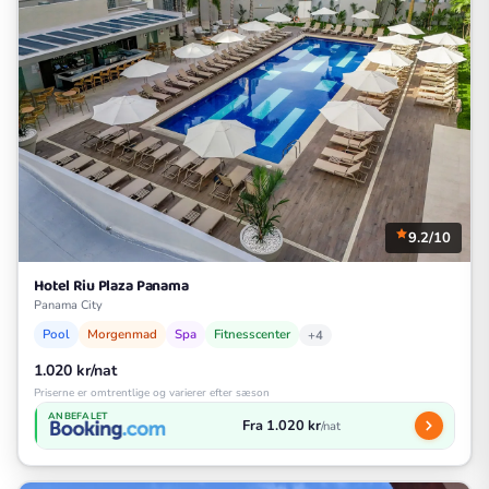
9.2/10
Hotel Riu Plaza Panama
Panama City
Pool
Morgenmad
Spa
Fitnesscenter
+4
1.020 kr/nat
Priserne er omtrentlige og varierer efter sæson
ANBEFALET
Fra 1.020 kr
/nat