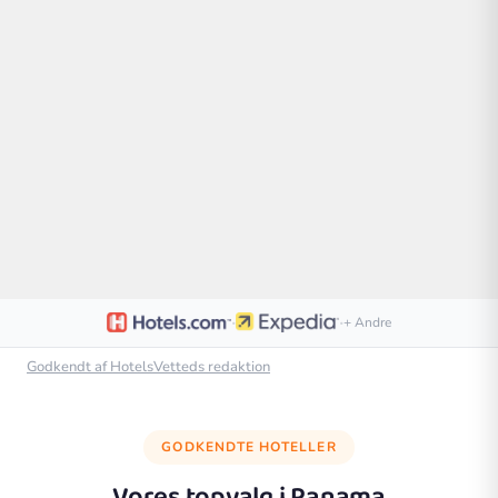
·
·
+ Andre
Godkendt af HotelsVetteds redaktion
GODKENDTE HOTELLER
Vores topvalg i
Panama