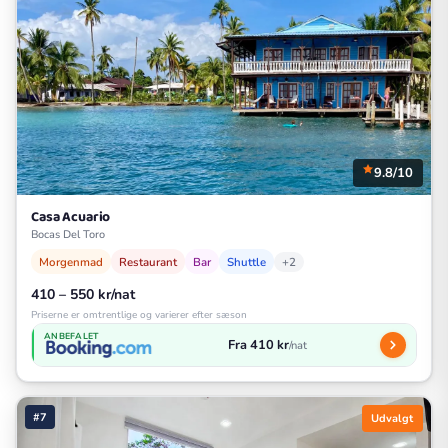
9.8/10
Casa Acuario
Bocas Del Toro
Morgenmad
Restaurant
Bar
Shuttle
+2
410 – 550 kr/nat
Priserne er omtrentlige og varierer efter sæson
ANBEFALET
Fra 410 kr
/nat
#7
Udvalgt