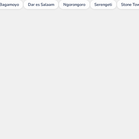
Bagamoyo
Dar es Salaam
Ngorongoro
Serengeti
Stone To