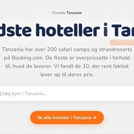
Forside
/
Tanzania
ste hoteller i
Ta
Tanzania har over 200 safari camps og strandresorts
Leaflet
|
©
på Booking.com. De fleste er overprissatte i forhold
OpenStreetMap
contributors | ©
til, hvad de leverer. Vi fandt de 10, der rent faktisk
CARTO
lever op til deres pris.
Se alle hoteller i Tanzania →