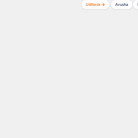
Udforsk ✈️
Arusha