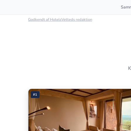
Samm
Godkendt af HotelsVetteds redaktion
K
#1