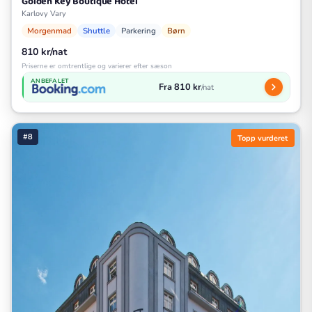
Golden Key Boutique Hotel
Karlovy Vary
Morgenmad
Shuttle
Parkering
Børn
810 kr/nat
Priserne er omtrentlige og varierer efter sæson
ANBEFALET
Fra 810 kr
/nat
#8
Topp vurderet