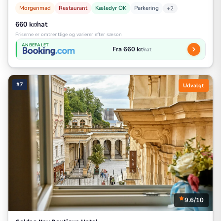
Morgenmad
Restaurant
Kæledyr OK
Parkering
+2
660 kr/nat
Priserne er omtrentlige og varierer efter sæson
ANBEFALET
Fra 660 kr
/nat
#7
Udvalgt
9.6/10