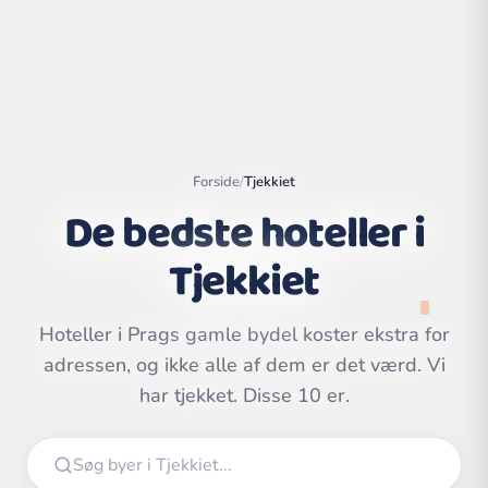
Forside
/
Tjekkiet
De bedste hoteller i
Tjekkiet
Hoteller i Prags gamle bydel koster ekstra for
Leaflet
|
©
adressen, og ikke alle af dem er det værd. Vi
OpenStreetMap
contributors | ©
CARTO
har tjekket. Disse 10 er.