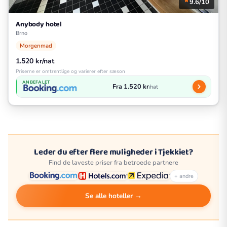
9.6/10
Anybody hotel
Brno
Morgenmad
1.520 kr/nat
Priserne er omtrentlige og varierer efter sæson
ANBEFALET
Fra 1.520 kr
/nat
Leder du efter flere muligheder i Tjekkiet?
Find de laveste priser fra betroede partnere
+ andre
Se alle hoteller →