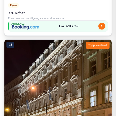
Børn
320 kr/nat
Priserne er omtrentlige og varierer efter sæson
ANBEFALET
Fra 320 kr
/nat
#3
Topp vurderet