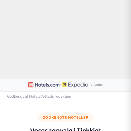
·
·
+ Andre
Godkendt af HotelsVetteds redaktion
GODKENDTE HOTELLER
Vores topvalg i
Tjekkiet