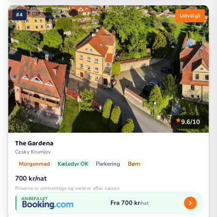
#4
Udvalgt
9.6/10
The Gardena
Cesky Krumlov
Morgenmad
Kæledyr OK
Parkering
Børn
700 kr/nat
Priserne er omtrentlige og varierer efter sæson
ANBEFALET
Fra 700 kr
/nat