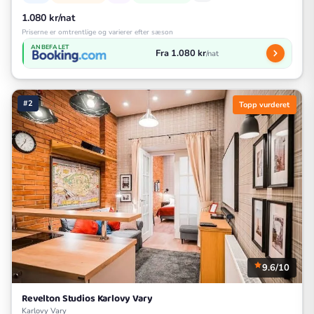
1.080 kr/nat
Priserne er omtrentlige og varierer efter sæson
ANBEFALET
Fra 1.080 kr
/nat
#2
Topp vurderet
9.6/10
Revelton Studios Karlovy Vary
Karlovy Vary