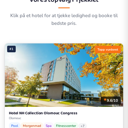
Klik på et hotel for at tjekke ledighed og booke til
bedste pris.
#1
Topp vurderet
9.6/10
Hotel NH Collection Olomouc Congress
Olomouc
Pool
Morgenmad
Spa
Fitnesscenter
+7