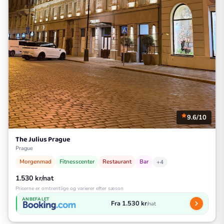
9.6/10
The Julius Prague
Prague
Morgenmad
Fitnesscenter
Restaurant
Bar
+4
1.530 kr/nat
Priserne er omtrentlige og varierer efter sæson
ANBEFALET
Fra 1.530 kr
/nat