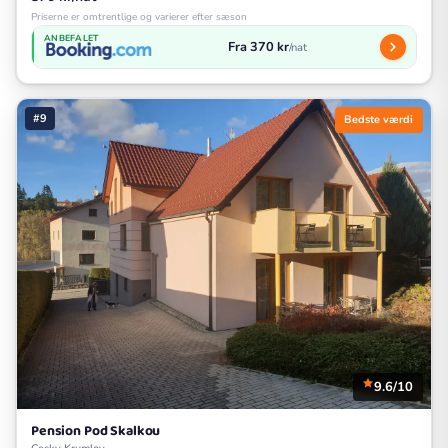
Priserne er omtrentlige og varierer efter sæson
ANBEFALET
Fra 370 kr
/nat
#9
Bedste værdi
9.6/10
Pension Pod Skalkou