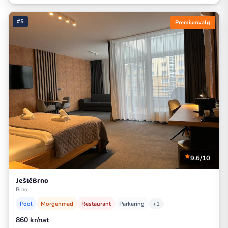
#5
Premiumvalg
9.6/10
JeštěBrno
Brno
Pool
Morgenmad
Restaurant
Parkering
+1
860 kr/nat