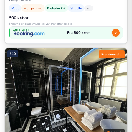
Cesky Krumlov
Pool
Morgenmad
Kæledyr OK
Shuttle
+2
500 kr/nat
Priserne er omtrentlige og varierer efter sæson
ANBEFALET
Fra 500 kr
/nat
#10
Premiumvalg