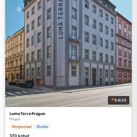
9.6/10
Luma Terra Prague
Prague
Morgenmad
Shuttle
370 kr/nat