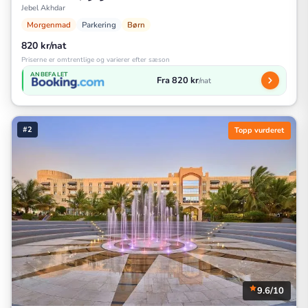
Jebel Akhdar
Morgenmad
Parkering
Børn
820 kr/nat
Priserne er omtrentlige og varierer efter sæson
ANBEFALET
Fra 820 kr
/nat
#2
Topp vurderet
9.6/10