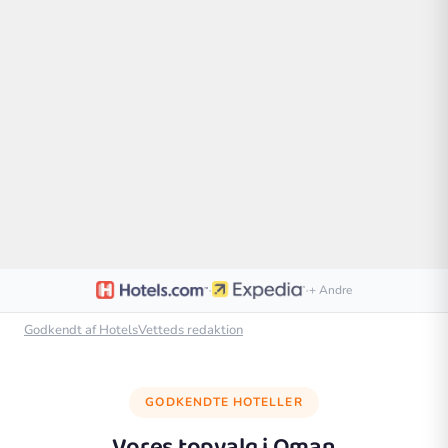
·
·
+ Andre
Godkendt af HotelsVetteds redaktion
GODKENDTE HOTELLER
Vores topvalg i
Oman