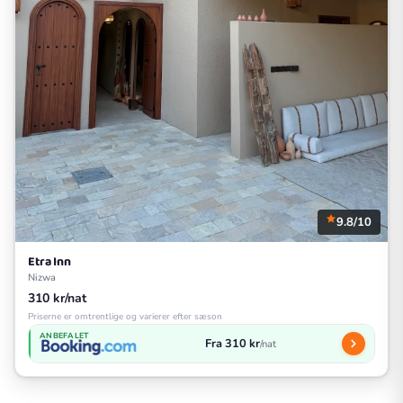
9.8/10
Etra Inn
Nizwa
310 kr/nat
Priserne er omtrentlige og varierer efter sæson
ANBEFALET
Fra 310 kr
/nat