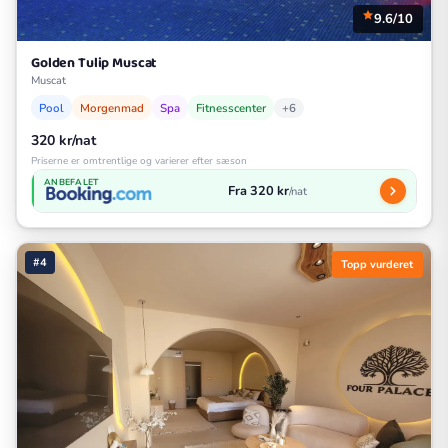
9.6/10
Golden Tulip Muscat
Muscat
Pool
Morgenmad
Spa
Fitnesscenter
+6
320 kr/nat
Priserne er omtrentlige og varierer efter sæson
ANBEFALET
Fra 320 kr
/nat
#4
Topp vurderet