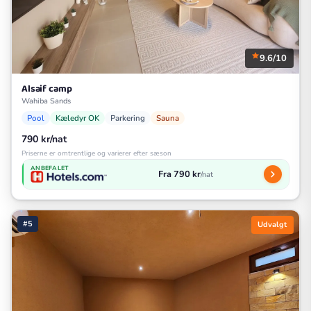
9.6/10
Alsaif camp
Wahiba Sands
Pool
Kæledyr OK
Parkering
Sauna
790 kr/nat
Priserne er omtrentlige og varierer efter sæson
ANBEFALET
Fra 790 kr
/nat
#5
Udvalgt