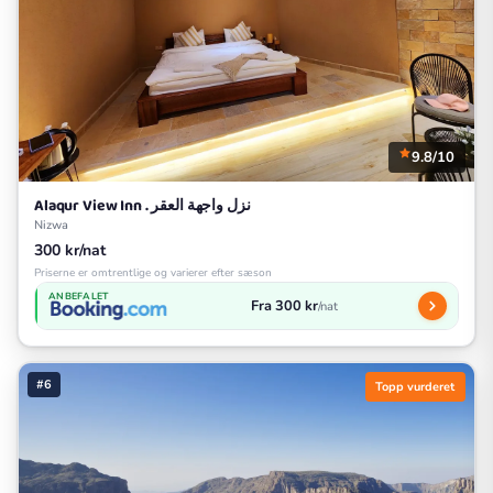
9.8/10
Alaqur View Inn . نزل واجهة العقر
Nizwa
300 kr/nat
Priserne er omtrentlige og varierer efter sæson
ANBEFALET
Fra 300 kr
/nat
#6
Topp vurderet