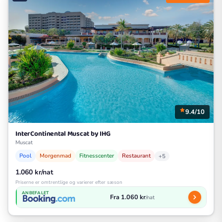
9.4/10
InterContinental Muscat by IHG
Muscat
Pool
Morgenmad
Fitnesscenter
Restaurant
+5
1.060 kr/nat
Priserne er omtrentlige og varierer efter sæson
ANBEFALET
Fra 1.060 kr
/nat