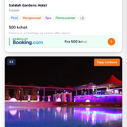
Salalah Gardens Hotel
Salalah
Pool
Morgenmad
Spa
Fitnesscenter
+5
500 kr/nat
Priserne er omtrentlige og varierer efter sæson
ANBEFALET
Fra 500 kr
/nat
#3
Topp vurderet