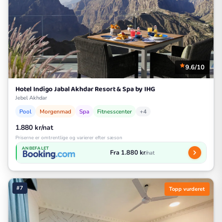
9.6/10
Hotel Indigo Jabal Akhdar Resort & Spa by IHG
Jebel Akhdar
Pool
Morgenmad
Spa
Fitnesscenter
+4
1.880 kr/nat
Priserne er omtrentlige og varierer efter sæson
ANBEFALET
Fra 1.880 kr
/nat
#7
Topp vurderet