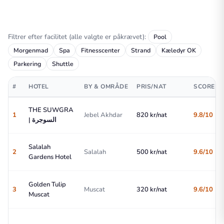
Filtrer efter facilitet (alle valgte er påkrævet):
Pool
Morgenmad
Spa
Fitnesscenter
Strand
Kæledyr OK
Parkering
Shuttle
#
HOTEL
BY & OMRÅDE
PRIS/NAT
SCORE
THE SUWGRA
1
Jebel Akhdar
820 kr/nat
9.8/10
| السوجرة
Salalah
2
Salalah
500 kr/nat
9.6/10
Gardens Hotel
Golden Tulip
3
Muscat
320 kr/nat
9.6/10
Muscat