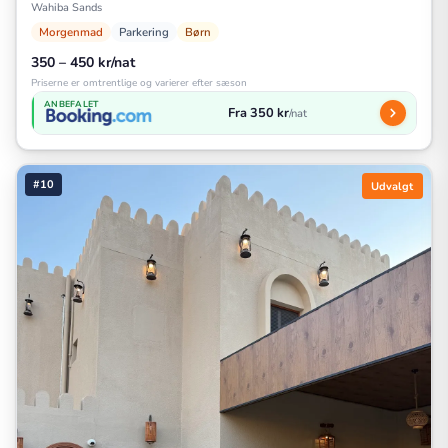
Wahiba Sands
Morgenmad
Parkering
Børn
350 – 450 kr/nat
Priserne er omtrentlige og varierer efter sæson
ANBEFALET
Fra 350 kr
/nat
#10
Udvalgt