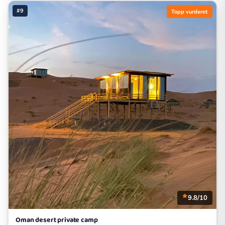
#9
Topp vurderet
9.8/10
Oman desert private camp