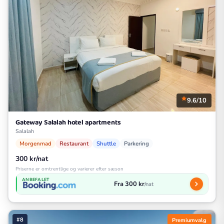
9.6/10
Gateway Salalah hotel apartments
Salalah
Morgenmad
Restaurant
Shuttle
Parkering
300 kr/nat
Priserne er omtrentlige og varierer efter sæson
ANBEFALET
Fra 300 kr
/nat
#8
Premiumvalg