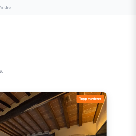
Andre
s.
Topp vurderet