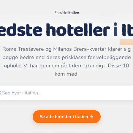
Forside
/
Italien
edste hoteller i
I
Roms Trastevere og Milanos Brera-kvarter klarer sig
Leaflet
|
©
begge bedre end deres prisklasse for velbeliggende
OpenStreetMap
contributors | ©
ophold. Vi har gennemgået dem grundigt. Disse 10
CARTO
kom med.
Se alle hoteller i Italien →