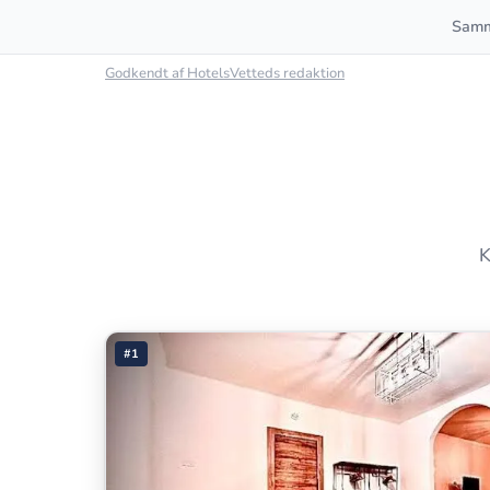
Samm
Godkendt af HotelsVetteds redaktion
K
#1