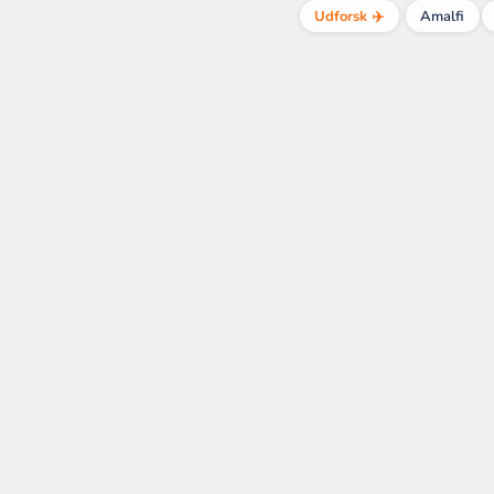
Udforsk ✈️
Amalfi