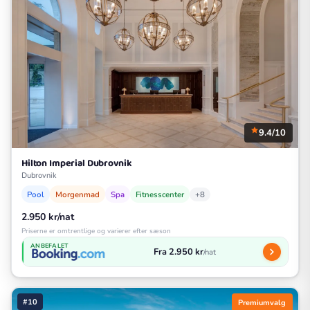
9.4/10
Hilton Imperial Dubrovnik
Dubrovnik
Pool
Morgenmad
Spa
Fitnesscenter
+8
2.950 kr/nat
Priserne er omtrentlige og varierer efter sæson
ANBEFALET
Fra 2.950 kr
/nat
#10
Premiumvalg