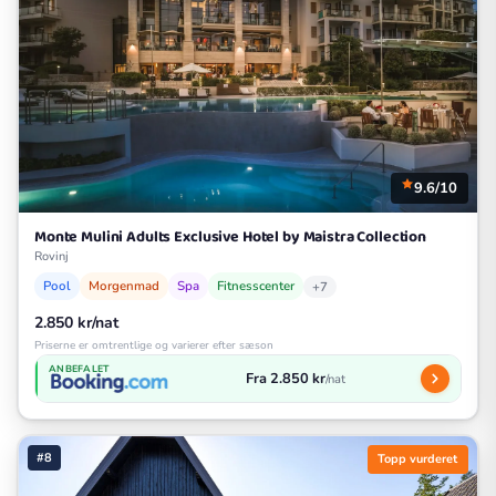
9.6/10
Monte Mulini Adults Exclusive Hotel by Maistra Collection
Rovinj
Pool
Morgenmad
Spa
Fitnesscenter
+7
2.850 kr/nat
Priserne er omtrentlige og varierer efter sæson
ANBEFALET
Fra 2.850 kr
/nat
#8
Topp vurderet