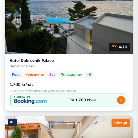
9.4/10
Hotel Dubrovnik Palace
Dalmatian Coast
Pool
Morgenmad
Spa
Fitnesscenter
+6
1.700 kr/nat
Priserne er omtrentlige og varierer efter sæson
ANBEFALET
Fra 1.700 kr
/nat
#6
Udvalgt