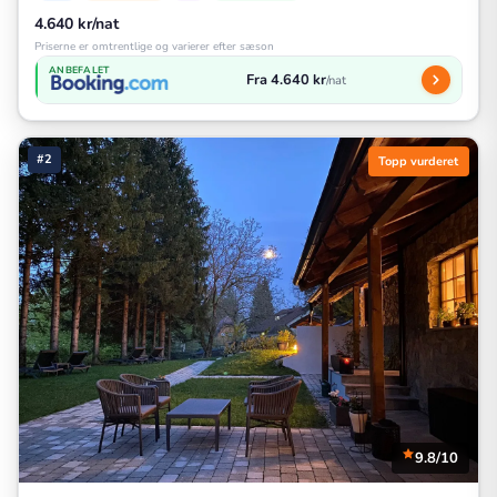
4.640 kr/nat
Priserne er omtrentlige og varierer efter sæson
ANBEFALET
Fra 4.640 kr
/nat
#2
Topp vurderet
9.8/10