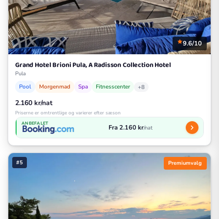
9.6/10
Grand Hotel Brioni Pula, A Radisson Collection Hotel
Pula
Pool
Morgenmad
Spa
Fitnesscenter
+8
2.160 kr/nat
Priserne er omtrentlige og varierer efter sæson
ANBEFALET
Fra 2.160 kr
/nat
#5
Premiumvalg