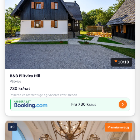
10/10
B&B Plitvica Hill
Plitvice
730 kr/nat
Priserne er omtrentlige og varierer efter sæson
ANBEFALET
Fra 730 kr
/nat
#9
Premiumvalg