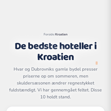
Forside
/
Kroatien
De bedste hoteller i
Kroatien
Hvar og Dubrovniks gamle bydel presser
priserne op om sommeren, men
Leaflet
|
©
skuldersæsonen ændrer regnestykket
OpenStreetMap
contributors | ©
CARTO
fuldstændigt. Vi har gennemgået feltet. Disse
10 holdt stand.