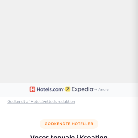
·
·
+ Andre
Godkendt af HotelsVetteds redaktion
GODKENDTE HOTELLER
Vores topvalg i
Kroatien