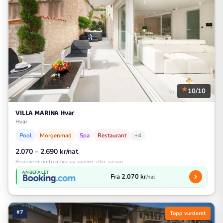
10/10
VILLA MARINA Hvar
Hvar
Pool
Morgenmad
Spa
Restaurant
+4
2.070 – 2.690 kr/nat
Priserne er omtrentlige og varierer efter sæson
ANBEFALET
Fra 2.070 kr
/nat
#7
Topp vurderet