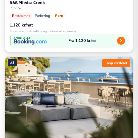
B&B Plitvica Creek
Plitvice
Restaurant
Parkering
Børn
1.120 kr/nat
Priserne er omtrentlige og varierer efter sæson
ANBEFALET
Fra 1.120 kr
/nat
#3
Topp vurderet