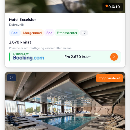
9.6/10
Hotel Excelsior
Dubrovnik
Pool
Morgenmad
Spa
Fitnesscenter
+7
2.670 kr/nat
Priserne er omtrentlige og varierer efter sæson
ANBEFALET
Fra 2.670 kr
/nat
#4
Topp vurderet