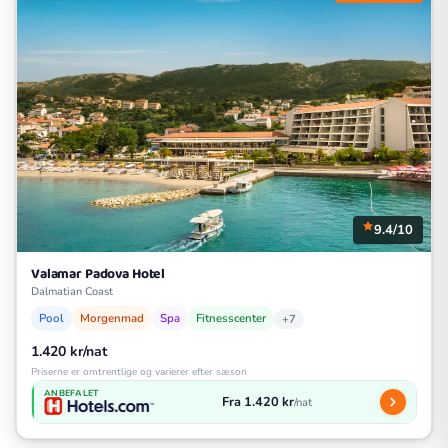
9.4/10
Valamar Padova Hotel
Dalmatian Coast
Pool
Morgenmad
Spa
Fitnesscenter
+7
1.420 kr/nat
Priserne er omtrentlige og varierer efter sæson
ANBEFALET
Fra 1.420 kr
/nat