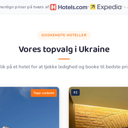
·
·
|
enlign priser på tværs af
+ 
GODKENDTE HOTELLER
Vores topvalg i
Ukraine
lik på et hotel for at tjekke ledighed og booke til bedste pri
#2
Topp vurderet