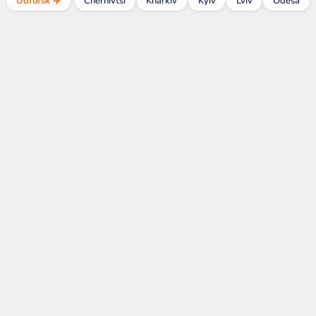
Udforsk ✈️
Chernivtsi
Kharkiv
Kyiv
Lviv
Odesa