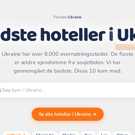
Forside
/
Ukraine
dste hoteller i
U
Ukraine har over 8.000 overnatningssteder. De fleste
Leaflet
|
©
OpenStreetMap
er ældre ejendomme fra sovjettiden. Vi har
contributors | ©
CARTO
gennemgået de bedste. Disse 10 kom med.
Se alle hoteller i Ukraine →