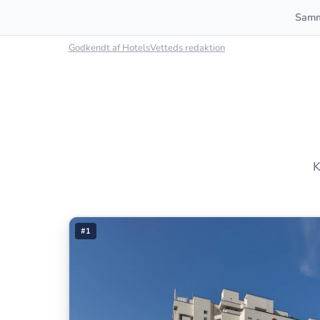
Samm
Godkendt af HotelsVetteds redaktion
K
#1