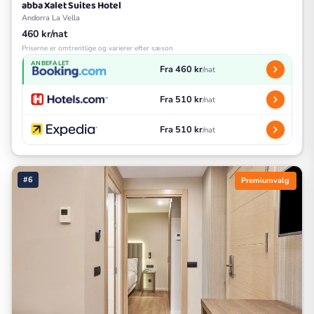
abba Xalet Suites Hotel
Andorra La Vella
460 kr/nat
Priserne er omtrentlige og varierer efter sæson
ANBEFALET
Fra 460 kr
/nat
Fra 510 kr
/nat
Fra 510 kr
/nat
#6
Premiumvalg