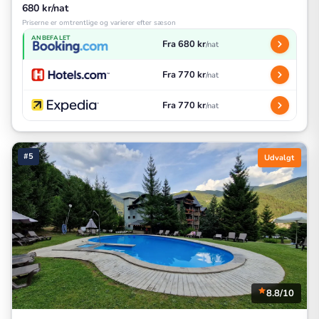
680 kr/nat
Priserne er omtrentlige og varierer efter sæson
ANBEFALET
Fra 680 kr
/nat
Fra 770 kr
/nat
Fra 770 kr
/nat
#5
Udvalgt
8.8/10