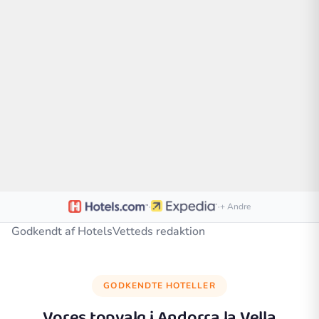
·
·
+ Andre
Godkendt af HotelsVetteds redaktion
GODKENDTE HOTELLER
Vores topvalg i
Andorra la Vella