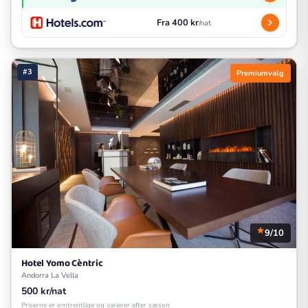
Fra 400 kr
/nat
#3
Premiumvalg
9/10
Hotel Yomo Cèntric
Andorra La Vella
500 kr/nat
Priserne er omtrentlige og varierer efter sæson