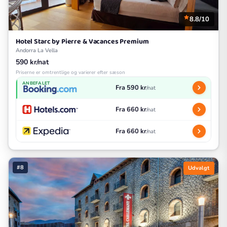
8.8/10
Hotel Starc by Pierre & Vacances Premium
Andorra La Vella
590 kr/nat
Priserne er omtrentlige og varierer efter sæson
ANBEFALET
Fra 590 kr
/nat
Fra 660 kr
/nat
Fra 660 kr
/nat
#8
Udvalgt