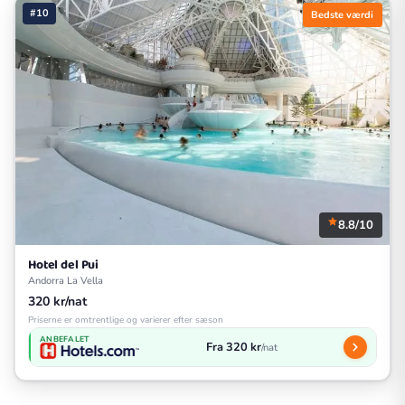
#10
Bedste værdi
8.8/10
Hotel del Pui
Andorra La Vella
320 kr/nat
Priserne er omtrentlige og varierer efter sæson
ANBEFALET
Fra 320 kr
/nat