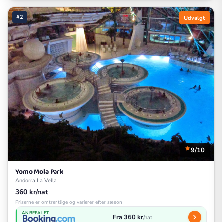
#2
Udvalgt
9/10
Yomo Mola Park
Andorra La Vella
360 kr/nat
Priserne er omtrentlige og varierer efter sæson
ANBEFALET
Fra 360 kr
/nat