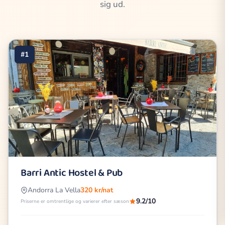
sig ud.
#1
Barri Antic Hostel & Pub
Andorra La Vella
320 kr/nat
9.2/10
Priserne er omtrentlige og varierer efter sæson