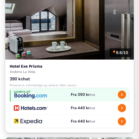
8.6/10
Hotel Exe Prisma
Andorra La Vella
390 kr/nat
Priserne er omtrentlige og varierer efter sæson
ANBEFALET
Fra 390 kr
/nat
Fra 440 kr
/nat
Fra 440 kr
/nat