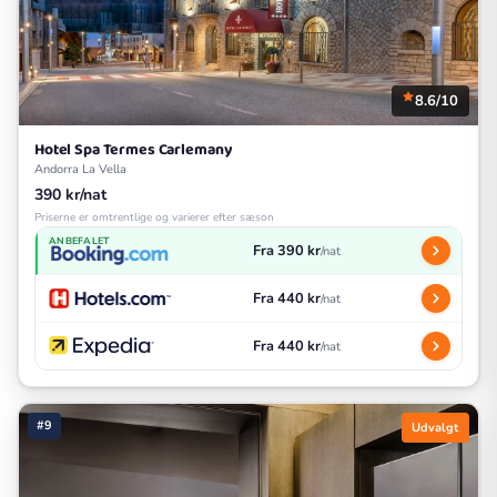
8.6/10
Hotel Spa Termes Carlemany
Andorra La Vella
390 kr/nat
Priserne er omtrentlige og varierer efter sæson
ANBEFALET
Fra 390 kr
/nat
Fra 440 kr
/nat
Fra 440 kr
/nat
#9
Udvalgt