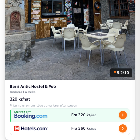
9.2/10
Barri Antic Hostel & Pub
Andorra La Vella
320 kr/nat
Priserne er omtrentlige og varierer efter sæson
ANBEFALET
Fra 320 kr
/nat
Fra 360 kr
/nat