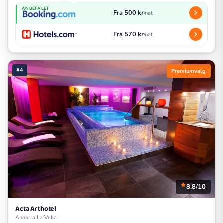
ANBEFALET
Fra 500 kr
/nat
Fra 570 kr
/nat
#4
Premiumvalg
8.8/10
Acta Arthotel
Andorra La Vella