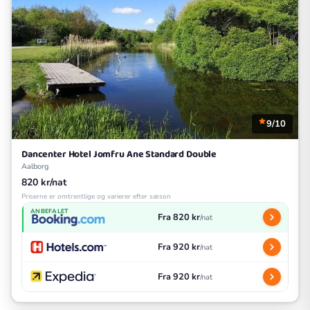
9/10
Dancenter Hotel Jomfru Ane Standard Double
Aalborg
820 kr/nat
Priserne er omtrentlige og varierer efter sæson
ANBEFALET
Fra 820 kr
/nat
Fra 920 kr
/nat
Fra 920 kr
/nat