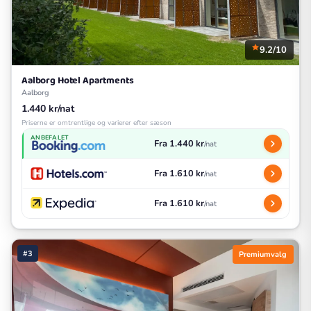
9.2/10
Aalborg Hotel Apartments
Aalborg
1.440 kr/nat
Priserne er omtrentlige og varierer efter sæson
ANBEFALET
Fra 1.440 kr
/nat
Fra 1.610 kr
/nat
Fra 1.610 kr
/nat
#3
Premiumvalg