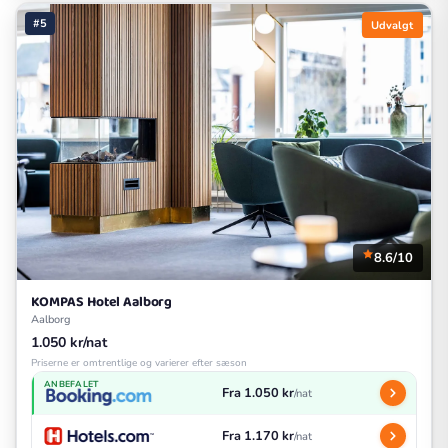
#5
Udvalgt
8.6/10
KOMPAS Hotel Aalborg
Aalborg
1.050 kr/nat
Priserne er omtrentlige og varierer efter sæson
ANBEFALET
Fra 1.050 kr
/nat
Fra 1.170 kr
/nat