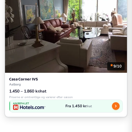
9/10
Casa Corner IVS
Aalborg
1.450 – 1.860 kr/nat
Priserne er omtrentlige og varierer efter sæson
ANBEFALET
Fra 1.450 kr
/nat