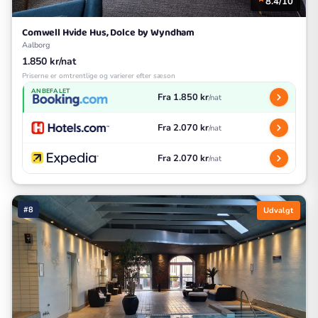
8.4/10
Comwell Hvide Hus, Dolce by Wyndham
Aalborg
1.850 kr/nat
Priserne er omtrentlige og varierer efter sæson
ANBEFALET
Fra 1.850 kr
/nat
Fra 2.070 kr
/nat
Fra 2.070 kr
/nat
#8
Udvalgt