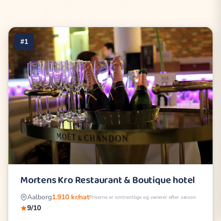
#1
Mortens Kro Restaurant & Boutique hotel
Aalborg
1.910 kr/nat
Priserne er omtrentlige og varierer efter sæson
9/10