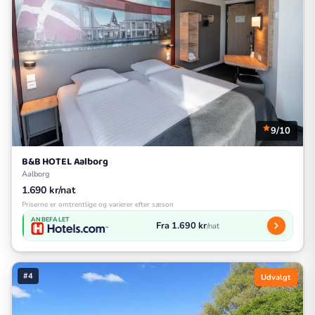
9/10
B&B HOTEL Aalborg
Aalborg
1.690 kr/nat
Priserne er omtrentlige og varierer efter sæson
ANBEFALET
Fra 1.690 kr
/nat
#4
Udvalgt