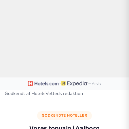
·
·
+ Andre
Godkendt af HotelsVetteds redaktion
GODKENDTE HOTELLER
Vores topvalg i
Aalborg