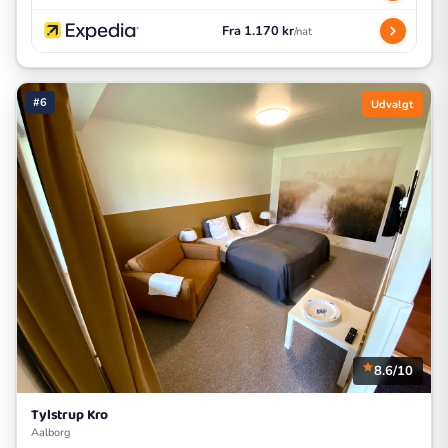
Fra 1.170 kr
/nat
#6
Udvalgt
8.6/10
Tylstrup Kro
Aalborg