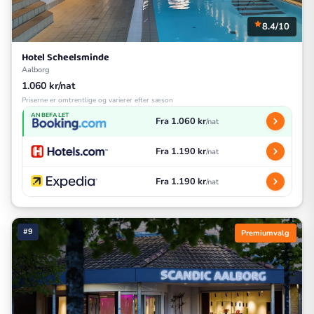
8.4/10
Hotel Scheelsminde
Aalborg
1.060 kr/nat
Priserne er omtrentlige og varierer efter sæson
ANBEFALET
Fra 1.060 kr
/nat
Fra 1.190 kr
/nat
Fra 1.190 kr
/nat
#9
Premiumvalg