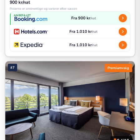
900 kr/nat
Priserne er omtrentlige og varierer efter sæson
ANBEFALET
Fra 900 kr
/nat
Fra 1.010 kr
/nat
Fra 1.010 kr
/nat
#7
Premiumvalg