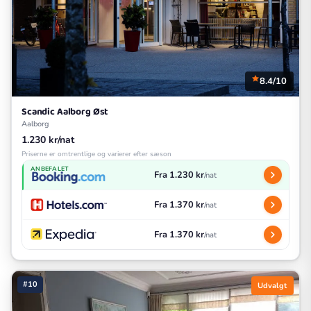
8.4/10
Scandic Aalborg Øst
Aalborg
1.230 kr/nat
Priserne er omtrentlige og varierer efter sæson
ANBEFALET
Fra 1.230 kr
/nat
Fra 1.370 kr
/nat
Fra 1.370 kr
/nat
#10
Udvalgt