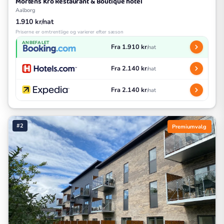
Mortens Kro Restaurant & Boutique hotel
Aalborg
1.910 kr/nat
Priserne er omtrentlige og varierer efter sæson
ANBEFALET
Fra 1.910 kr
/nat
Fra 2.140 kr
/nat
Fra 2.140 kr
/nat
#2
Premiumvalg