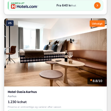
ANBEFALET
Fra 640 kr
/nat
#5
Udvalgt
8.8/10
Hotel Oasia Aarhus
Aarhus
1.230 kr/nat
Priserne er omtrentlige og varierer efter sæson