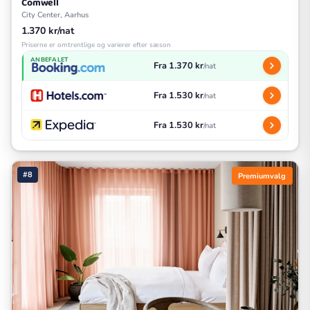
Comwell
City Center, Aarhus
1.370 kr/nat
Priserne er omtrentlige og varierer efter sæson
ANBEFALET
Fra 1.370 kr
/nat
Fra 1.530 kr
/nat
Fra 1.530 kr
/nat
#8
Premiumvalg