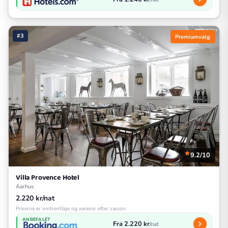
#3
Premiumvalg
9.2/10
Villa Provence Hotel
Aarhus
2.220 kr/nat
Priserne er omtrentlige og varierer efter sæson
ANBEFALET
Fra 2.220 kr
/nat