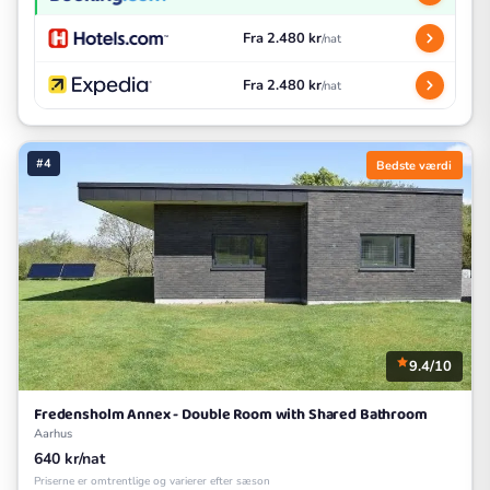
Fra 2.480 kr
/nat
Fra 2.480 kr
/nat
#4
Bedste værdi
9.4/10
Fredensholm Annex - Double Room with Shared Bathroom
Aarhus
640 kr/nat
Priserne er omtrentlige og varierer efter sæson