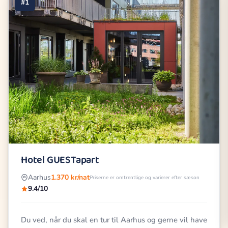
#1
Hotel GUESTapart
Aarhus
1.370 kr/nat
Priserne er omtrentlige og varierer efter sæson
9.4/10
Du ved, når du skal en tur til Aarhus og gerne vil have