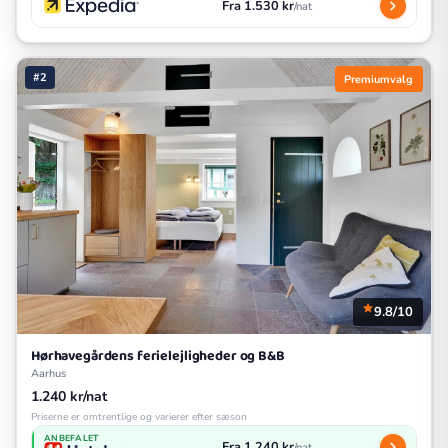
Fra 1.530 kr
/nat
#2
Premiumvalg
9.8/10
Hørhavegårdens ferielejligheder og B&B
Aarhus
1.240 kr/nat
Priserne er omtrentlige og varierer efter sæson
ANBEFALET
Fra 1.240 kr
/nat