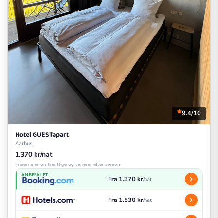
9.4/10
Hotel GUESTapart
Aarhus
1.370 kr/nat
Priserne er omtrentlige og varierer efter sæson
ANBEFALET
Fra 1.370 kr
/nat
Fra 1.530 kr
/nat