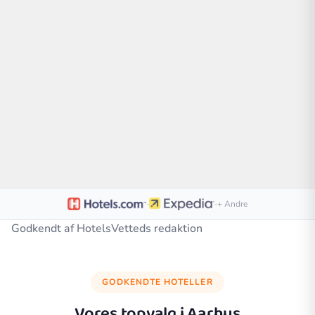
·
·
+ Andre
Godkendt af HotelsVetteds redaktion
GODKENDTE HOTELLER
Vores topvalg i
Aarhus