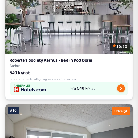
10/10
Roberta's Society Aarhus - Bed in Pod Dorm
Aarhus
540 kr/nat
Priserne er omtrentlige og varierer efter sæson
ANBEFALET
Fra 540 kr
/nat
#10
Udvalgt