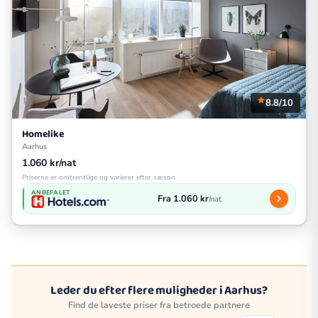
8.8/10
Homelike
Aarhus
1.060 kr/nat
Priserne er omtrentlige og varierer efter sæson
ANBEFALET
Fra 1.060 kr
/nat
Leder du efter flere muligheder i Aarhus?
Find de laveste priser fra betroede partnere