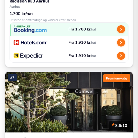
Radisson RED Aarhus
Aarhus
1.700 kr/nat
Priserne er omtrentlige og varierer efter sæson
ANBEFALET
Fra 1.700 kr
/nat
Fra 1.910 kr
/nat
Fra 1.910 kr
/nat
#7
Premiumvalg
8.6/10