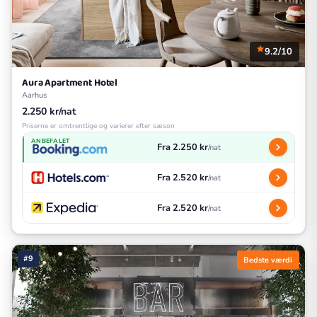
9.2/10
Aura Apartment Hotel
Aarhus
2.250 kr/nat
Priserne er omtrentlige og varierer efter sæson
ANBEFALET
Fra 2.250 kr
/nat
Fra 2.520 kr
/nat
Fra 2.520 kr
/nat
#9
Bedste værdi